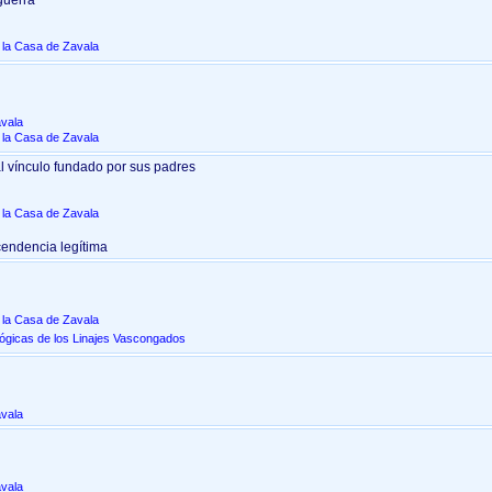
guerra
e la Casa de Zavala
avala
e la Casa de Zavala
l vínculo fundado por sus padres
e la Casa de Zavala
cendencia legítima
e la Casa de Zavala
lógicas de los Linajes Vascongados
avala
avala