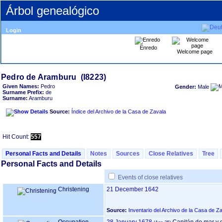
Árbol genealógico
Login
Enredo
Welcome page
Given Names:
Pedro
Gender:
Male
Surname Prefix:
de
Surname:
Aramburu
Source:
Índice del Archivo de la Casa de Zavala
Hit Count:
557
Personal Facts and Details
Notes
Sources
Close Relatives
Tree
Personal Facts and Details
Events of close relatives
Christening
21 December 1642
Source:
Inventario del Archivo de la Casa de Z