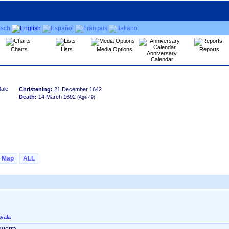
Charts
Lists
Media Options
Reports
Anniversary
Calendar
Christening:
21 December 1642
Death:
14 March 1692
Map
ALL
avala