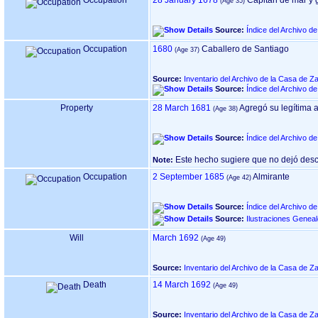
Occupation
28 January 1678
Capitán de mar y 
Source:
Índice del Archivo d
Occupation
1680
Caballero de Santiago
Source:
Inventario del Archivo de la Casa de Z
Source:
Índice del Archivo d
Property
28 March 1681
Agregó su legítima a
Source:
Índice del Archivo d
Este hecho sugiere que no dejó des
Note:
Occupation
2 September 1685
Almirante
Source:
Índice del Archivo d
Source:
Ilustraciones Genea
Will
March 1692
Source:
Inventario del Archivo de la Casa de Z
Death
14 March 1692
Source:
Inventario del Archivo de la Casa de Z