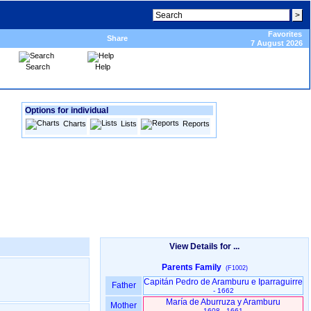
Favorites
Share
7 August 2026
Search
Help
Options for individual
Charts
Lists
Reports
View Details for ...
Parents Family
(F1002)
Capitán Pedro de Aramburu e Iparraguirre
Father
- 1662
María de Aburruza y Aramburu
Mother
1608 - 1661