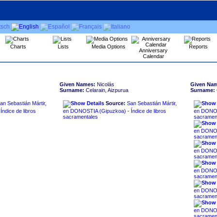
Charts
Lists
Media Options
Reports
Anniversary
Calendar
Given Names:
Nicolás
Given Na
Surname:
Celarain, Aizpurua
Surname:
an Sebastián Mártir,
Source:
San Sebastián Mártir,
en DONOSTIA ‏(Gipuzkoa)‏ - Índice de libros
en DONOSTIA ‏(Gipuzkoa)‏ - 
sacramentales
sacramen
en DONOSTIA ‏(Gipuzkoa)‏ - 
sacramen
en DONOSTIA ‏(Gipuzkoa)‏ - 
sacramen
en DONOSTIA ‏(Gipuzkoa)‏ - 
sacramen
en DONOSTIA ‏(Gipuzkoa)‏ - 
sacramen
en DONOSTIA ‏(Gipuzkoa)‏ - 
sacramen