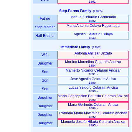
1861 -
Step-Parent Family
(F4805)
Manuel Celarain Garmendia
Father
1802 -
Maria Antonia Celaya Reguillaga
Step-Mother
-
Agustin Celarain Celaya
Half-Brother
1843 -
Immediate Family
(F4661)
Antonia Ancizar Unzalo
Wife
-
Martina Marcelina Celarain Ancizar
Daughter
1884 -
Mamerto Nicanor Celarain Ancisar
Son
1891 -
Jose Agustin Celarain Antisa
Son
1889 -
Lucas Ysidoro Celarain Ancisa
Son
1898 -
Maria Concepcion Bautista Celarain Anzizar
Daughter
1900 -
Maria Gertrudis Celarain Antisa
Daughter
1886 -
Ramona Maria Maximina Celarain Ancisar
Daughter
1892 -
Manuela Josefa Hilaria Celarain Ancizar
Daughter
1895 -