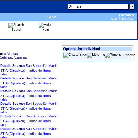
Favorites
Share
6 August 2026
Search
Help
Options for individual
mes:
Nicolas
Charts
Lists
Reports
Celarain, Aizpurua
Source:
San Sebastián Mártir,
Índice de libros
tales
Source:
San Sebastián Mártir,
Índice de libros
tales
Source:
San Sebastián Mártir,
Índice de libros
tales
Source:
San Sebastián Mártir,
Índice de libros
tales
Source:
San Sebastián Mártir,
Índice de libros
tales
Source:
San Sebastián Mártir,
Índice de libros
tales