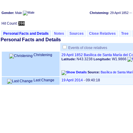
Gender:
Male
Christening:
29 April 1852
--
Hit Count:
398
Personal Facts and Details
Notes
Sources
Close Relatives
Tree
Personal Facts and Details
Events of close relatives
Christening
29 April 1852
Basílica de Santa María del 
N43.3238
W1.9866
Latitude:
Longitude:
Source:
Last Change
19 April 2014
-
09:40:18