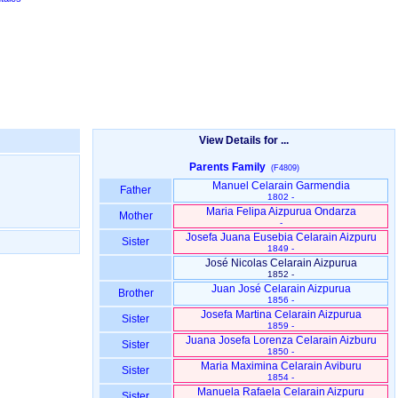
View Details for ...
Parents Family
(F4809)
Manuel Celarain Garmendia
Father
1802 -
Maria Felipa Aizpurua Ondarza
Mother
-
Josefa Juana Eusebia Celarain Aizpuru
Sister
1849 -
José Nicolas Celarain Aizpurua
1852 -
Juan José Celarain Aizpurua
Brother
1856 -
Josefa Martina Celarain Aizpurua
Sister
1859 -
Juana Josefa Lorenza Celarain Aizburu
Sister
1850 -
Maria Maximina Celarain Aviburu
Sister
1854 -
Manuela Rafaela Celarain Aizpuru
Sister