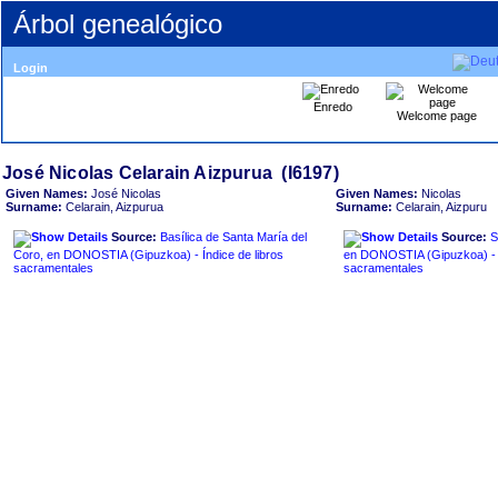
Árbol genealógico
Login
Enredo
Welcome page
Given Names:
José Nicolas
Given Names:
Nicolas
Surname:
Celarain, Aizpurua
Surname:
Celarain, Aizpuru
Source:
Basílica de Santa María del
Source:
S
Coro, en DONOSTIA ‏(Gipuzkoa)‏ - Índice de libros
en DONOSTIA ‏(Gipuzkoa)‏ - Índice de libros
sacramentales
sacramentales