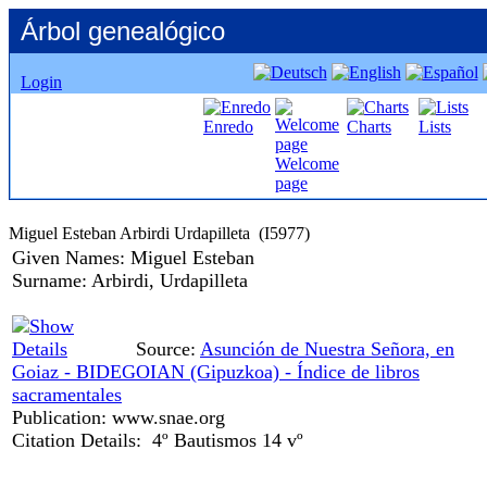
Árbol genealógico
Login
Enredo
Charts
Lists
Welcome
page
Given Names:
Miguel Esteban
Surname:
Arbirdi, Urdapilleta
Source:
Asunción de Nuestra Señora, en
Goiaz - BIDEGOIAN ‏(Gipuzkoa)‏ - Índice de libros
sacramentales
Publication:
www.snae.org
Citation Details:
4º Bautismos 14 vº