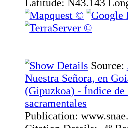
Latitude:
N43.143
Lon
Source:
Nuestra Señora, en G
sacramentales
Publication:
www.snae.