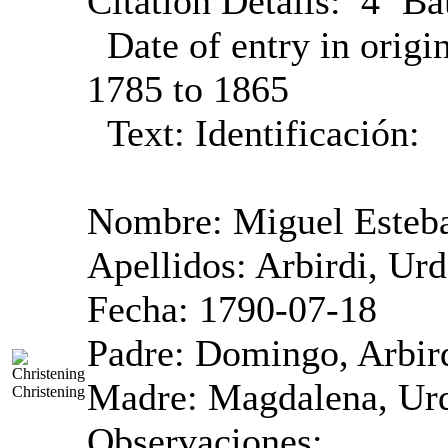
Citation Details:
4º Ba
Date of entry in origi
1785 to 1865
Text:
Identificación:
Nombre: Miguel Esteb
Apellidos: Arbirdi, Urd
Fecha: 1790-07-18
Padre: Domingo, Arbird
Madre: Magdalena, Urda
Christening
Observaciones: