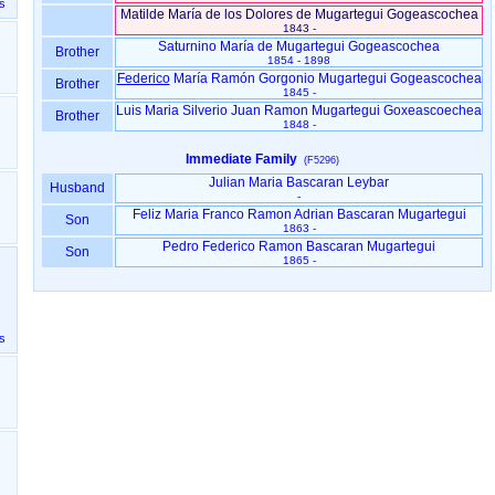
ales
Matilde María de los Dolores de Mugartegui Gogeascochea
1843 -
Saturnino María de Mugartegui Gogeascochea
Brother
1854 - 1898
Federico
María Ramón Gorgonio Mugartegui Gogeascochea
Brother
1845 -
Luis Maria Silverio Juan Ramon Mugartegui Goxeascoechea
Brother
1848 -
Immediate Family
(F5296)
Julian Maria Bascaran Leybar
Husband
-
Feliz Maria Franco Ramon Adrian Bascaran Mugartegui
Son
1863 -
Pedro Federico Ramon Bascaran Mugartegui
Son
1865 -
ales