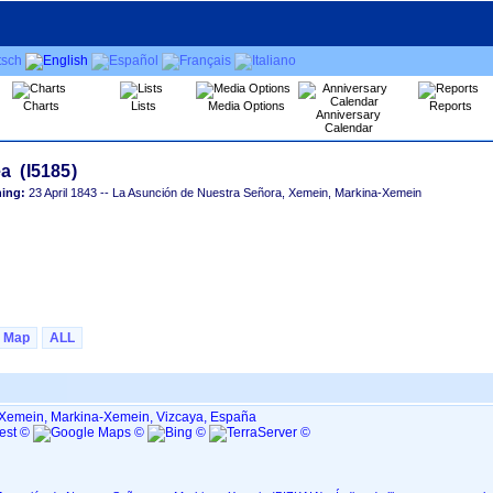
Charts
Lists
Media Options
Reports
Anniversary
Calendar
ning:
23 April 1843
-- La Asunción de Nuestra Señora, Xemein, Markina-Xemein
Map
ALL
 Xemein, Markina-Xemein, Vizcaya, España