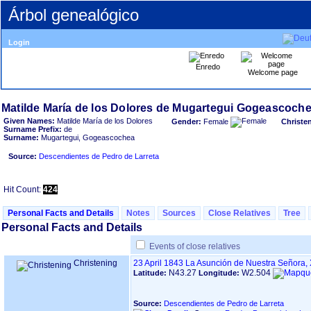
Árbol genealógico
Login
Enredo
Welcome page
Given Names:
Matilde María de los Dolores
Gender:
Female
Christe
Surname Prefix:
de
Surname:
Mugartegui, Gogeascochea
Source:
Descendientes de Pedro de Larreta
Hit Count:
424
Personal Facts and Details
Notes
Sources
Close Relatives
Tree
Personal Facts and Details
Events of close relatives
Christening
23 April 1843
La Asunción de Nuestra Señora,
N43.27
W2.504
Latitude:
Longitude:
Source:
Descendientes de Pedro de Larreta