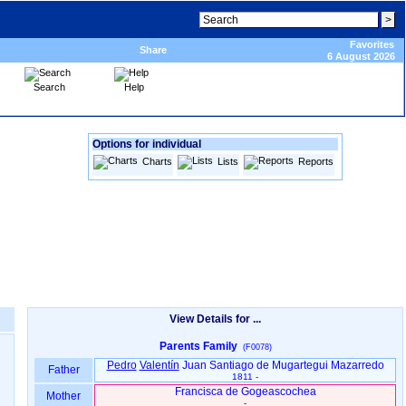
Favorites
Share
6 August 2026
Search
Help
Options for individual
Charts
Lists
Reports
View Details for ...
Parents Family
(F0078)
Pedro
Valentín
Juan Santiago de Mugartegui Mazarredo
Father
1811 -
Francisca de Gogeascochea
Mother
-