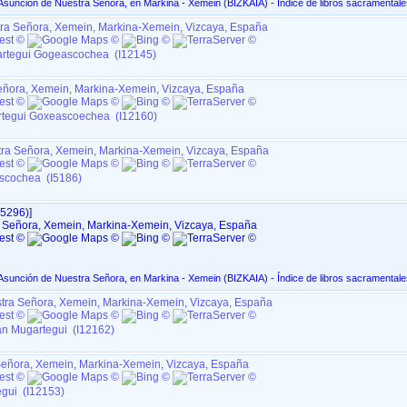
Fondos Parroquiales, La Asunción de Nuestra Señora, en Markina - Xemein ‏(BIZKAIA)‏ - Índice de libros sacrament
ra Señora, Xemein, Markina-Xemein, Vizcaya, España
rtegui Gogeascochea (I12145)
eñora, Xemein, Markina-Xemein, Vizcaya, España
rtegui Goxeascoechea (I12160)
tra Señora, Xemein, Markina-Xemein, Vizcaya, España
scochea (I5186)
5296)‎‎]
 Señora, Xemein, Markina-Xemein, Vizcaya, España
Fondos Parroquiales, La Asunción de Nuestra Señora, en Markina - Xemein ‏(BIZKAIA)‏ - Índice de libros sacrament
tra Señora, Xemein, Markina-Xemein, Vizcaya, España
an Mugartegui (I12162)
Señora, Xemein, Markina-Xemein, Vizcaya, España
gui (I12153)