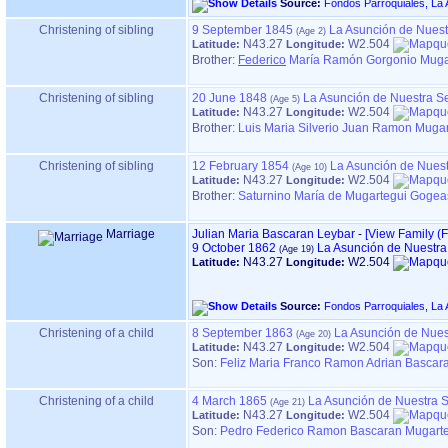
Source:
Christening of sibling
9 September 1845
La Asunción de Nuest
N43.27
W2.504
Latitude:
Longitude:
Brother:
Federico
María Ramón Gorgonio Muga
Christening of sibling
20 June 1848
La Asunción de Nuestra S
N43.27
W2.504
Latitude:
Longitude:
Brother:
Luis Maria Silverio Juan Ramon Muga
Christening of sibling
12 February 1854
La Asunción de Nues
N43.27
W2.504
Latitude:
Longitude:
Brother:
Saturnino María de Mugartegui Gogea
Marriage
Julian Maria Bascaran Leybar
-
‎[View Family ‎(F
9 October 1862
La Asunción de Nuestra
N43.27
W2.504
Latitude:
Longitude:
Source:
Christening of a child
8 September 1863
La Asunción de Nues
N43.27
W2.504
Latitude:
Longitude:
Son:
Feliz Maria Franco Ramon Adrian Bascar
Christening of a child
4 March 1865
La Asunción de Nuestra 
N43.27
W2.504
Latitude:
Longitude:
Son:
Pedro Federico Ramon Bascaran Mugarte