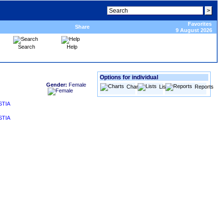
Favorites
Share
9 August 2026
Search
Help
Options for individual
Gender:
Female
Charts
Lists
Reports
STIA
STIA