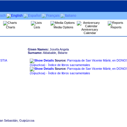
Charts
Lists
Media Options
Reports
Anniversary
Calendar
Given Names:
Josefa Angela
Surname:
Aldabalde, Bidarte
OSTIA
Source:
Parroquia de San Vicente Mártir, en DONO
‏(Gipuzkoa)‏ - Índice de libros sacramentales
Source:
Parroquia de San Vicente Mártir, en DONO
‏(Gipuzkoa)‏ - Índice de libros sacramentales
San Sebastián, Guipúzcoa