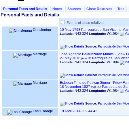
Personal Facts and Details
Notes
Sources
Close Relatives
Tree
Personal Facts and Details
Events of close relatives
Christening
10 May 1798
Parroquia de San Vicente Már
N43.324
W1.984
Latitude:
Longitude:
Source:
Marriage
Jose Ygnacio Belaunzaran Munita
-
‎[View Fa
27 May 1816
Parroquia de San Vicen
N43.324
W1.984
Latitude:
Longitude:
Source:
Marriage
Esteban Timoteo Petiyan Signer
-
‎[View Fami
18 November 1827
Parroquia de San
N43.324
W1.984
Latitude:
Longitude:
Source:
Last Change
19 April 2014
-
09:44:43