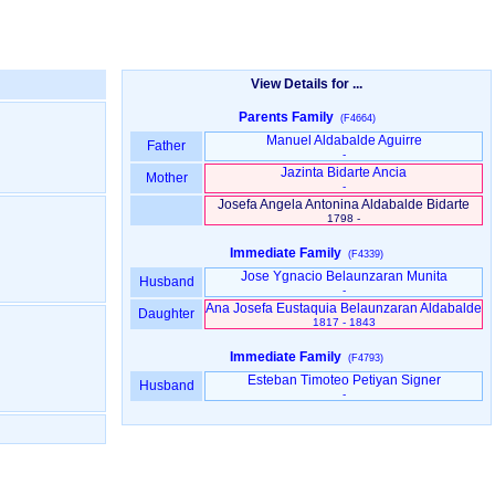
View Details for ...
Parents Family
(F4664)
Manuel Aldabalde Aguirre
Father
-
Jazinta Bidarte Ancia
Mother
-
Josefa Angela Antonina Aldabalde Bidarte
1798 -
Immediate Family
(F4339)
Jose Ygnacio Belaunzaran Munita
Husband
-
Ana Josefa Eustaquia Belaunzaran Aldabalde
Daughter
1817 - 1843
Immediate Family
(F4793)
Esteban Timoteo Petiyan Signer
Husband
-