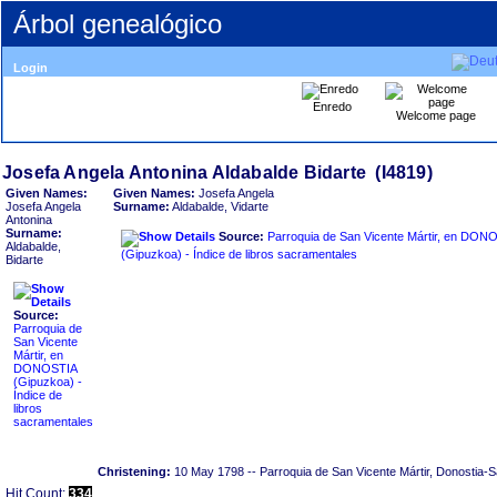
Árbol genealógico
Login
Enredo
Welcome page
Given Names:
Given Names:
Josefa Angela
Josefa Angela
Surname:
Aldabalde, Vidarte
Antonina
Surname:
Source:
Parroquia de San Vicente Mártir, en DON
Aldabalde,
‏(Gipuzkoa)‏ - Índice de libros sacramentales
Bidarte
Source:
Parroquia de
San Vicente
Mártir, en
DONOSTIA
Índice de
libros
sacramentales
Christening:
10 May 1798
-- Parroquia de San Vicente Mártir, Donostia-
Hit Count:
334