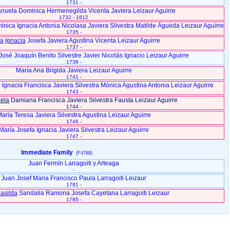
1731 -
nuela Dominica Hermenegilda Vicenta Javiera Leizaur Aguirre
1732 - 1812
nica Ignacia Antonia Nicolasa Javiera Silvestra Matilde Águeda Leizaur Aguirre
1735 -
ía
Ignacia
Josefa Javiera Agustina Vicenta Leizaur Aguirre
1737 -
José Joaquín Benito Silvestre Javier Nicolás Ignacio Leizaur Aguirre
1738 -
María Ana Brígida Javiera Leizaur Aguirre
1741 -
Ignacia Francisca Javiera Silvestra Mónica Agustina Antonia Leizaur Aguirre
1743 -
ela
Damiana Francisca Javiera Silvestra Fausta Leizaur Aguirre
1744 -
aría Teresa Javiera Silvestra Agustina Leizaur Aguirre
1746 -
María Josefa Ignacia Javiera Silvestra Leizaur Aguirre
1747 -
Immediate Family
(F4788)
Juan Fermín Larragoiti y Arteaga
-
Juan Josef Maria Francisco Paula Larragoiti Leizaur
1781 -
asilda
Sandalia Ramona Josefa Cayetana Larragoiti Leizaur
1785 -