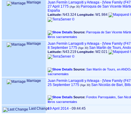
Marriage
Juan Fermín Larragoiti y Arteaga
-
‎[View Family ‎(F478
27 April 1775
Parroquia de San Vicente Márti
España
N43.324
W1.984
Latitude:
Longitude:
Source:
Parroquia de San Vicente Mártir, en DONOSTIA 
libros sacramentales
Marriage
Juan Fermín Larragoiti y Arteaga
-
‎[View Family ‎(F478
8 September 1775
San Martín de Tours, And
N43.219
W2.021
Latitude:
Longitude:
Source:
San Martín de Tours, en ANDOAIN ‏(Gipuzkoa)‏ - Índice de
sacramentales
Marriage
Juan Fermín Larragoiti y Arteaga
-
‎[View Family ‎(F478
25 September 1775
San Nicolás de Bari, Bil
Source:
Fondos Parroquiales, San Nicolás de Bari, en 
libros sacramentales
Last Change
19 April 2014
-
09:44:45