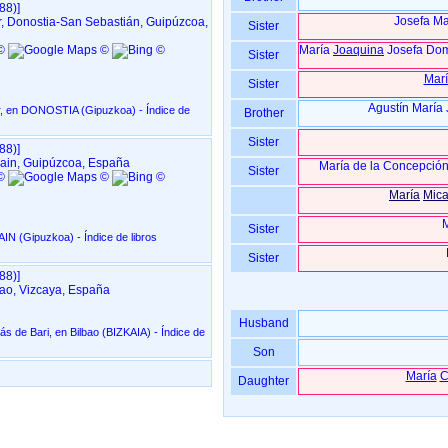
8)‎‎]
Josefa Ma
r, Donostia-San Sebastián, Guipúzcoa,
Sister
María
Joaquina
Josefa Domi
Sister
Mar
Sister
Agustín María 
‏(Gipuzkoa)‏ - Índice de
Brother
Sister
8)‎‎]
oain, Guipúzcoa, España
María de la Concepción 
Sister
María
Mica
M
Sister
 libros
Sister
8)‎‎]
bao, Vizcaya, España
Husband
Bilbao ‏(BIZKAIA)‏ - Índice de
Son
María
C
Daughter