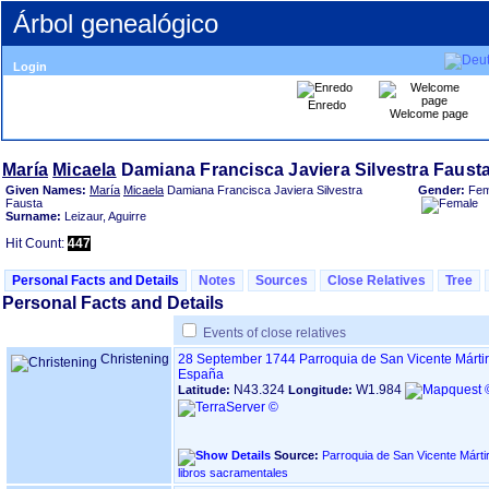
Árbol genealógico
Login
Enredo
Welcome page
María
Micaela
Given Names:
María
Micaela
Damiana Francisca Javiera Silvestra
Gender:
Fem
Fausta
Surname:
Leizaur, Aguirre
Hit Count:
447
Personal Facts and Details
Notes
Sources
Close Relatives
Tree
Personal Facts and Details
Events of close relatives
Christening
28 September 1744
Parroquia de San Vicente Márti
España
N43.324
W1.984
Latitude:
Longitude:
Source:
Parroquia de San Vicente Mártir, en DONOSTIA 
libros sacramentales