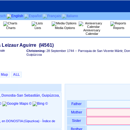
Charts
Lists
Media Options
Reports
Anniversary
Calendar
ale
Christening:
28 September 1744
-- Parroquia de San Vicente Mártir, Do
Guipúzcoa
Map
ALL
r, Donostia-San Sebastián, Guipúzcoa,
Father
Mother
Sister
‏(Gipuzkoa)‏ - Índice de
Brother