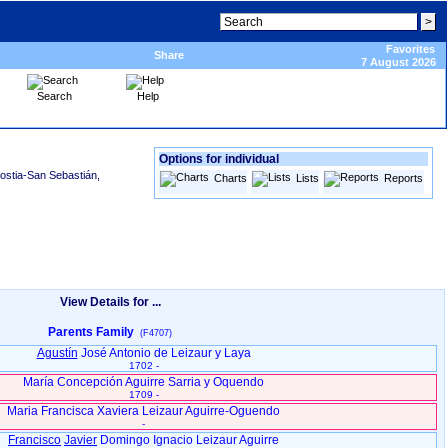
Favorites
Share
7 August 2026
Search
Help
Options for individual
nostia-San Sebastián,
Charts
Lists
Reports
View Details for ...
Parents Family
(F4707)
Agustín
José Antonio de Leizaur y Laya
1702 -
María Concepción Aguirre Sarria y Oquendo
1709 -
Maria Francisca Xaviera Leizaur Aguirre-Oguendo
-
Francisco
Javier
Domingo Ignacio Leizaur Aguirre