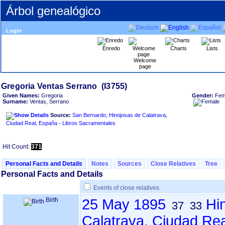
Árbol genealógico
Login
Enredo
Charts
Lists
Welcome
page
Given Names:
Gregoria
Gender:
Fem
Surname:
Ventas, Serrano
Source:
San Bernardo, Hinojosas de Calatrava,
Ciudad Real, España - Libros Sacramentales
Hit Count:
371
Personal Facts and Details
Notes
Sources
Close Relatives
Tree
Personal Facts and Details
Events of close relatives
Birth
25 May 1895
Hi
37
33
Calatrava, Ciudad Re