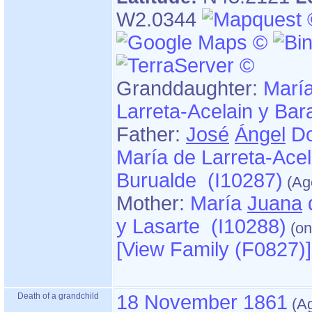
W2.0344
Granddaughter:
Marí
Larreta-Acelain y Bar
Father:
José
Ángel
Do
María de Larreta-Acel
Burualde (I10287)
Mother:
María
Juana
y Lasarte (I10288)
‎[View Family ‎(F0827)‎‎]
Death of a grandchild
18 November 1861