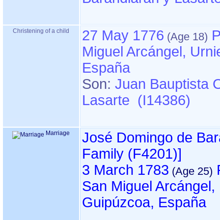
Christening of a child
27 May 1776
P
Miguel Arcángel, Urni
España
Son:
Juan Bauptista 
Lasarte (I14386)
Marriage
José Domingo de Bar
Family ‎(F4201)‎‎]
3 March 1783
San Miguel Arcángel, 
Guipúzcoa, España