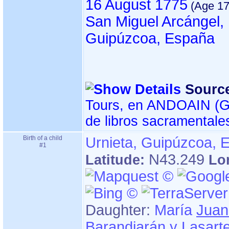
16 August 1775
San Miguel Arcángel, 
Guipúzcoa, España
Sourc
Tours, en ANDOAIN ‏(Gipuzkoa)‏ - Índice
de libros sacramentale
Birth of a child
Urnieta, Guipúzcoa, 
#1
N43.249
Latitude:
Lo
Daughter:
María
Juan
Barandiarán y Lasart