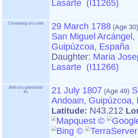
Lasarte (I11265)
Christening of a child
29 March 1788
San Miguel Arcángel, 
Guipúzcoa, España
Daughter:
Maria Jose
Lasarte (I11266)
Birth of a grandchild
21 July 1807
S
#1
Andoain, Guipúzcoa,
N43.212
Latitude:
Lo