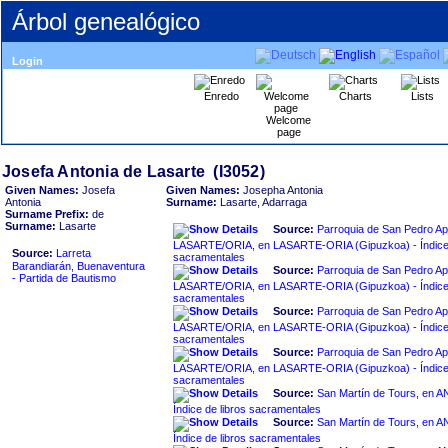
Árbol genealógico
Login
Enredo
Charts
Lists
Welcome
page
Given Names:
Josefa
Given Names:
Josepha Antonia
Antonia
Surname:
Lasarte, Adarraga
Surname Prefix:
de
Surname:
Lasarte
Source:
Parroquia de San Pedro Apó
LASARTE/ORIA, en LASARTE-ORIA ‏(Gipuzkoa)‏ - Índice de libros
Source:
Larreta
sacramentales
Barandiarán, Buenaventura
Source:
Parroquia de San Pedro Apó
- Partida de Bautismo
LASARTE/ORIA, en LASARTE-ORIA ‏(Gipuzkoa)‏ - Índice de libros
sacramentales
Source:
Parroquia de San Pedro Apó
LASARTE/ORIA, en LASARTE-ORIA ‏(Gipuzkoa)‏ - Índice de libros
sacramentales
Source:
Parroquia de San Pedro Apó
LASARTE/ORIA, en LASARTE-ORIA ‏(Gipuzkoa)‏ - Índice de libros
sacramentales
Source:
San Martín de Tours, en ANDOAIN ‏(G
Índice de libros sacramentales
Source:
San Martín de Tours, en ANDOAIN ‏(G
Índice de libros sacramentales