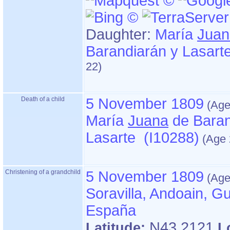
Daughter:
María
Juan
Barandiarán y Lasart
Death of a child
5 November 1809
María
Juana
de Baran
Lasarte (I10288)
Christening of a grandchild
5 November 1809
Soravilla, Andoain, G
España
N43.2121
Latitude:
L