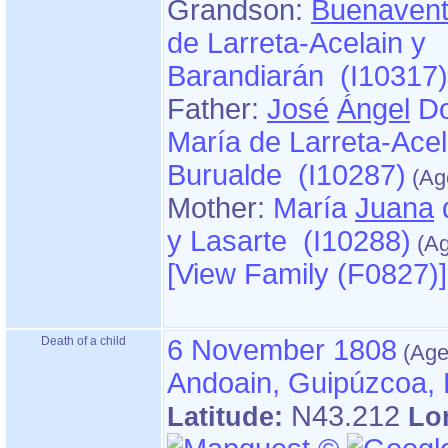
Grandson:
Buenavent
de Larreta-Acelain y
Barandiarán (I10317)
Father:
José
Ángel
Do
María de Larreta-Acel
Burualde (I10287)
Mother:
María
Juana
y Lasarte (I10288)
‎[View Family ‎(F0827)‎‎]
Death of a child
6 November 1808
Andoain, Guipúzcoa,
N43.212
Latitude:
Lo