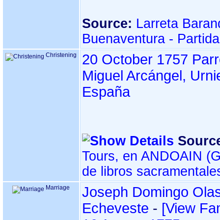
Source:
Larreta Baran
Buenaventura - Partid
Christening
20 October 1757
Parr
Miguel Arcángel, Urni
España
Sourc
Tours, en ANDOAIN ‏(Gipuzkoa)‏ - Índice
de libros sacramentale
Marriage
Joseph Domingo Olas
Echeveste
-
‎[View Fam