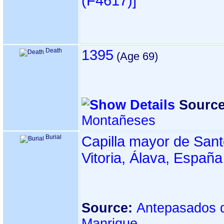
‎(F4617)‎‎]
Death
1395
Source
Montañeses
Burial
Capilla mayor de San
Vitoria, Álava, España
Source:
Antepasados d
Manrique