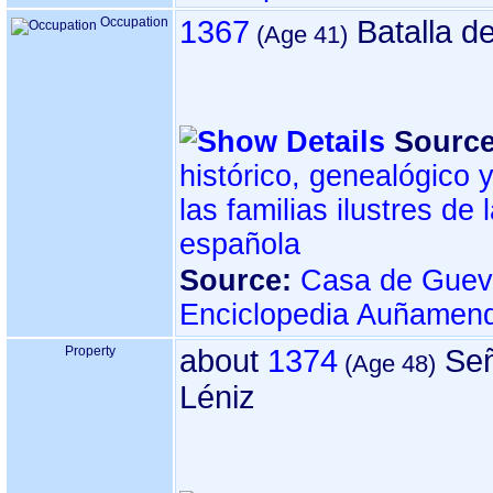
Occupation
1367
Batalla d
Source
histórico, genealógico 
las familias ilustres de
española
Source:
Casa de Guev
Enciclopedia Auñamend
Property
about
1374
Señ
Léniz