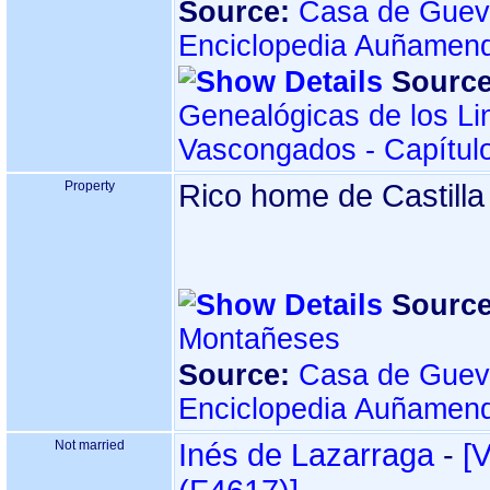
Source:
Casa de Guev
Enciclopedia Auñamend
Source
Genealógicas de los Li
Vascongados - Capítul
Property
Rico home de Castilla
Source
Montañeses
Source:
Casa de Guev
Enciclopedia Auñamend
Not married
Inés de Lazarraga
-
‎[