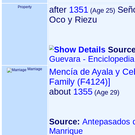
Property
after
1351
Seño
Oco y Riezu
Source
Guevara - Enciclopedi
Marriage
Mencía de Ayala y Ce
Family ‎(F4124)‎‎]
about
1355
Source:
Antepasados d
Manrique