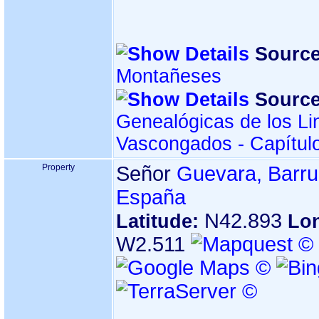
Source
Montañeses
Source
Genealógicas de los Li
Vascongados - Capítul
Property
Señor
Guevara, Barru
España
N42.893
Latitude:
Lon
W2.511