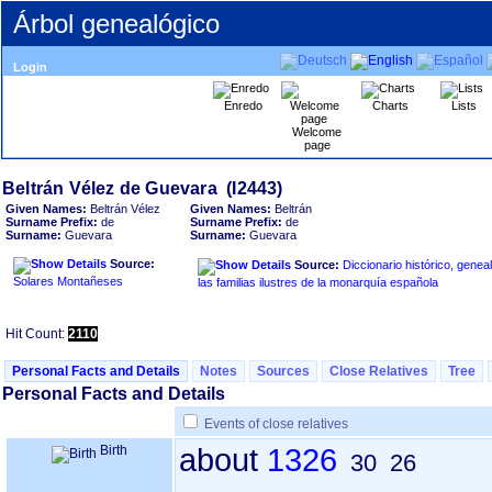
Árbol genealógico
Login
Enredo
Charts
Lists
Welcome
page
Given Names:
Beltrán Vélez
Given Names:
Beltrán
Surname Prefix:
de
Surname Prefix:
de
Surname:
Guevara
Surname:
Guevara
Source:
Source:
Diccionario histórico, genea
Solares Montañeses
las familias ilustres de la monarquía española
Hit Count:
2110
Personal Facts and Details
Notes
Sources
Close Relatives
Tree
Personal Facts and Details
Events of close relatives
Birth
about
1326
30
26