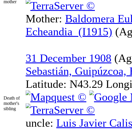
mother
Mother
:
Baldomera Eul
Echeandia (I1915)
31 December 1908
Sebastián, Guipúzcoa,
Latitude:
N43.29
Longi
Death of
mother's
sibling
uncle:
Luis Javier Cali