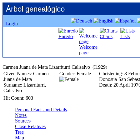
Árbol genealógico
Login
Enredo
Charts
Lists
Welcome
page
Given Names:
Carmen
Gender:
Female
Christening:
8 Febru
Juana de Mata
Donostia-San Sebast
Surname:
Lizarriturri,
Death:
20 April 197
Calisalvo
Hit Count:
603
Personal Facts and Details
Notes
Sources
Close Relatives
Tree
Map