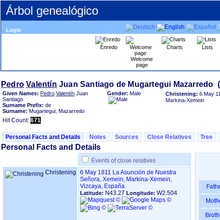
Árbol genealógico
Login
Enredo
Charts
Lists
Welcome
page
Pedro
Valentín
Given Names:
Pedro
Valentín
Juan
Gender:
Male
Christening:
6 May 1
Santiago
Markina-Xemein
Surname Prefix:
de
Surname:
Mugartegui, Mazarredo
Hit Count:
671
Personal Facts and Details
Notes
Sources
Close Relatives
Tree
Personal Facts and Details
Events of close relatives
Christening
6 May 1811
La Asunción de Nuestra
Señora, Xemein, Markina-Xemein,
Vizcaya, España
Fath
N43.27
W2.504
Latitude:
Longitude:
Moth
Broth