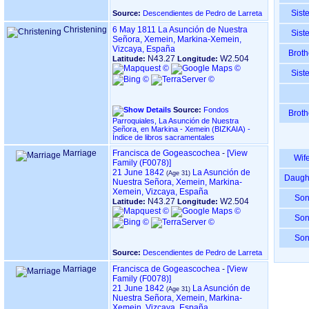
Siste
Source:
Descendientes de Pedro de Larreta
Christening
6 May 1811
La Asunción de Nuestra
Siste
Señora, Xemein, Markina-Xemein,
Vizcaya, España
Broth
N43.27
W2.504
Latitude:
Longitude:
Siste
Source:
Fondos
Broth
Parroquiales, La Asunción de Nuestra
Señora, en Markina - Xemein ‏(BIZKAIA)‏ -
Índice de libros sacramentales
Marriage
Francisca de Gogeascochea
-
‎[View
Wif
Family ‎(F0078)‎‎]
21 June 1842
La Asunción de
Daugh
Nuestra Señora, Xemein, Markina-
Xemein, Vizcaya, España
So
N43.27
W2.504
Latitude:
Longitude:
So
So
Source:
Descendientes de Pedro de Larreta
Marriage
Francisca de Gogeascochea
-
‎[View
Family ‎(F0078)‎‎]
21 June 1842
La Asunción de
Nuestra Señora, Xemein, Markina-
Xemein, Vizcaya, España