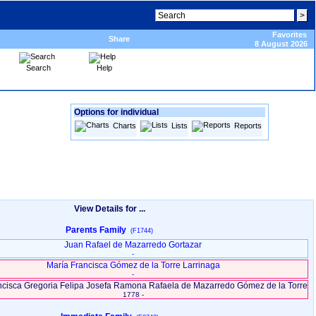
Favorites
Share
8 August 2026
Search
Help
Options for individual
Charts
Lists
Reports
View Details for ...
Parents Family
(F1744)
Juan Rafael de Mazarredo Gortazar
-
María Francisca Gómez de la Torre Larrinaga
-
cisca Gregoria Felipa Josefa Ramona Rafaela de Mazarredo Gómez de la Torre
1778 -