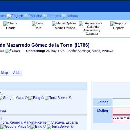
Charts
Lists
Media Options
Reports
Anniversary
Calendar
ale
Christening:
26 May 1778
-- Señor Santiago, Bilbao, Vizcaya
Map
ALL
aña
Father
Mother
reta
Juana
Fran
‎]
eñora, Xemein, Markina-Xemein, Vizcaya, España