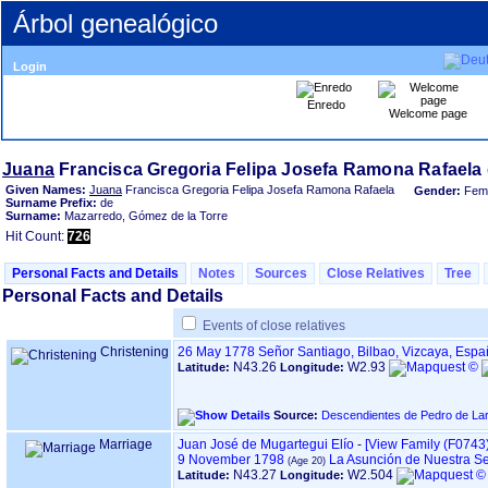
Árbol genealógico
Login
Enredo
Welcome page
Juana
Given Names:
Juana
Francisca Gregoria Felipa Josefa Ramona Rafaela
Gender:
Fem
Surname Prefix:
de
Surname:
Mazarredo, Gómez de la Torre
Hit Count:
726
Personal Facts and Details
Notes
Sources
Close Relatives
Tree
Personal Facts and Details
Events of close relatives
Christening
26 May 1778
Señor Santiago, Bilbao, Vizcaya, Esp
N43.26
W2.93
Latitude:
Longitude:
Source:
Descendientes de Pedro de Lar
Marriage
Juan José de Mugartegui Elío
-
‎[View Family ‎(F0743)‎
9 November 1798
La Asunción de Nuestra S
N43.27
W2.504
Latitude:
Longitude: