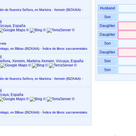
Husband
 Nuestra Señora, en Markina - Xemein ‏(BIZKAIA)‏ -
Son
‎]
Vizcaya, España
Daughter
Daughter
Son
reta
Fondos Parroquiales, Señor Santiago, en Bilbao ‏(BIZKAIA)‏ - Índice de libros sacramentales
Daughter
‎]
Señora, Xemein, Markina-Xemein, Vizcaya, España
Son
Son
 Nuestra Señora, en Markina - Xemein ‏(BIZKAIA)‏ -
‎]
izcaya, España
Fondos Parroquiales, Señor Santiago, en Bilbao ‏(BIZKAIA)‏ - Índice de libros sacramentales