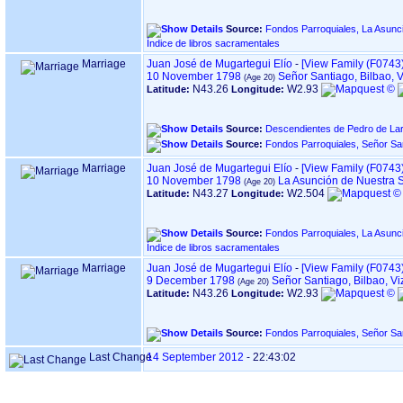
Source:
Fondos Parroquiales, La Asunción de
Índice de libros sacramentales
Marriage
Juan José de Mugartegui Elío
-
‎[View Family ‎(F0743)‎
10 November 1798
Señor Santiago, Bilbao, 
N43.26
W2.93
Latitude:
Longitude:
Source:
Descendientes de Pedro de Lar
Source:
Marriage
Juan José de Mugartegui Elío
-
‎[View Family ‎(F0743)‎
10 November 1798
La Asunción de Nuestra 
N43.27
W2.504
Latitude:
Longitude:
Source:
Fondos Parroquiales, La Asunción de
Índice de libros sacramentales
Marriage
Juan José de Mugartegui Elío
-
‎[View Family ‎(F0743)‎
9 December 1798
Señor Santiago, Bilbao, V
N43.26
W2.93
Latitude:
Longitude:
Source:
Last Change
14 September 2012
-
22:43:02