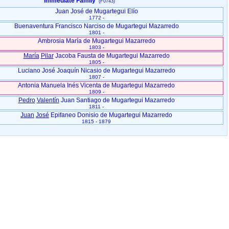
Immediate Family
(F0743)
Juan José de Mugartegui Elío
1772 -
Buenaventura Francisco Narciso de Mugartegui Mazarredo
1801 -
Ambrosia María de Mugartegui Mazarredo
1803 -
María
Pilar
Jacoba Fausta de Mugartegui Mazarredo
1805 -
Luciano José Joaquín Nicasio de Mugartegui Mazarredo
1807 -
Antonia Manuela Inés Vicenta de Mugartegui Mazarredo
1809 -
Pedro
Valentín
Juan Santiago de Mugartegui Mazarredo
1811 -
Juan
José
Epifaneo Donisio de Mugartegui Mazarredo
1815 - 1879