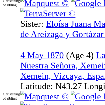
Christening
of sibling
Sister:
Eloísa
Juana Mar
de Areizaga y Gortáza
4 May 1870
La
Nuestra Señora, Xemei
Xemein, Vizcaya, Espa
Latitude:
N43.27
Longi
Christening
of sibling