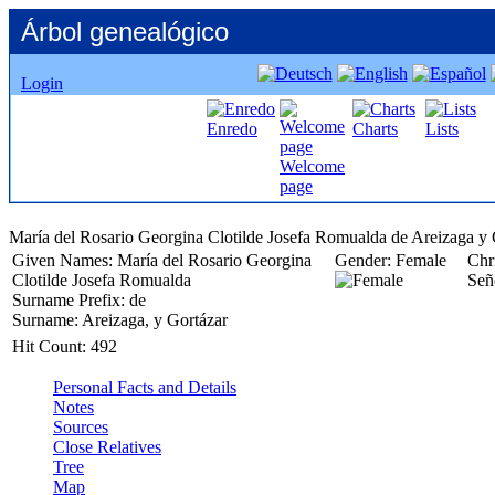
Árbol genealógico
Login
Enredo
Charts
Lists
Welcome
page
María del
Rosario
Given Names:
María del
Rosario
Georgina
Gender:
Female
Chr
Clotilde Josefa Romualda
Señ
Surname Prefix:
de
Surname:
Areizaga, y Gortázar
Hit Count:
492
Personal Facts and Details
Notes
Sources
Close Relatives
Tree
Map