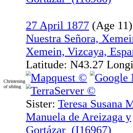
27 April 1877
Nuestra Señora, Xemei
Xemein, Vizcaya, Espa
Latitude:
N43.27
Longi
Christening
of sibling
Sister:
Teresa
Susana
M
Manuela de Areizaga y
Gortázar (I16967)