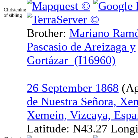
Christening
of sibling
Brother:
Mariano
Ramó
Pascasio de Areizaga y
Gortázar (I16960)
26 September 1868
de Nuestra Señora, Xe
Xemein, Vizcaya, Espa
Latitude:
N43.27
Longi