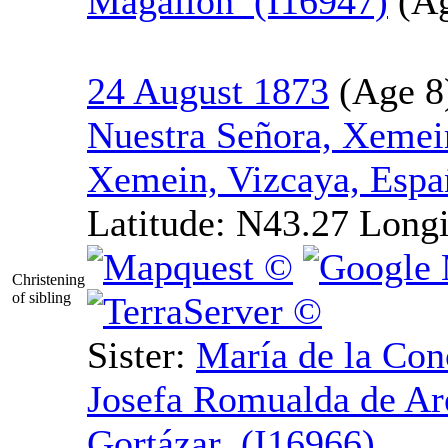
Magallón (I16947)
24 August 1873
Nuestra Señora, Xemei
Xemein, Vizcaya, Espa
Latitude:
N43.27
Longi
Christening
of sibling
Sister:
María de la
Con
Josefa Romualda de Ar
Gortázar (I16966)