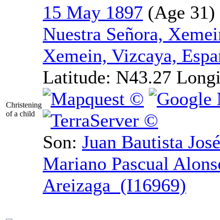
15 May 1897
Nuestra Señora, Xemei
Xemein, Vizcaya, Espa
Latitude:
N43.27
Longi
Christening
of a child
Son:
Juan Bautista Jos
Mariano Pascual Alons
Areizaga (I16969)