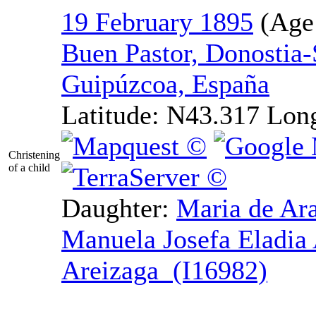
19 February 1895
Buen Pastor, Donostia-
Guipúzcoa, España
Latitude:
N43.317
Lon
Christening
of a child
Daughter:
Maria de Ar
Manuela Josefa Eladia
Areizaga (I16982)