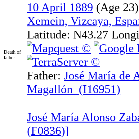
10 April 1889
Xemein, Vizcaya, Espa
Latitude:
N43.27
Longi
Death of
father
Father
:
José
María de A
Magallón (I16951)
José María Alonso Zab
‎(F0836)‎‎]