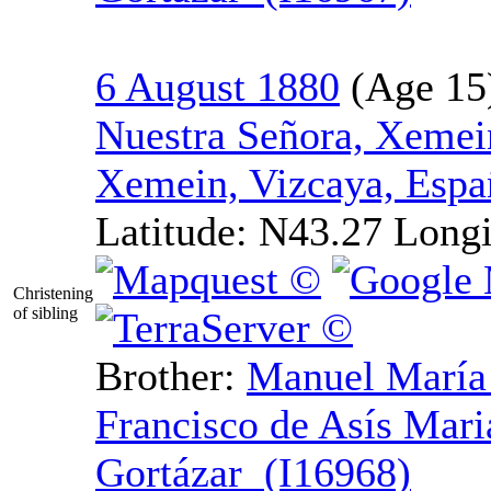
6 August 1880
Nuestra Señora, Xemei
Xemein, Vizcaya, Espa
Latitude:
N43.27
Longi
Christening
of sibling
Brother:
Manuel Marí
Francisco de Asís Mari
Gortázar (I16968)