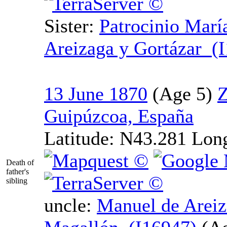
Sister:
Patrocinio
María
Areizaga y Gortázar (
13 June 1870
Z
Guipúzcoa, España
Latitude:
N43.281
Lon
Death of
father's
sibling
uncle:
Manuel de Areiz