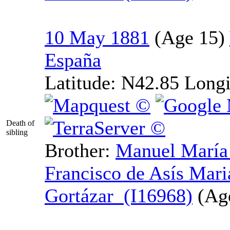
10 May 1881
España
Latitude:
N42.85
Longi
Death of
sibling
Brother:
Manuel Marí
Francisco de Asís Mari
Gortázar (I16968)