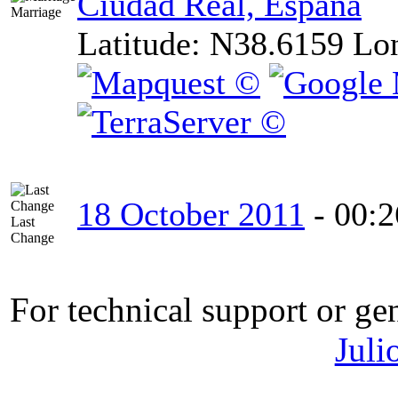
Ciudad Real, España
Marriage
Latitude:
N38.6159
Lo
18 October 2011
-
00:2
Last
Change
For technical support or ge
Juli