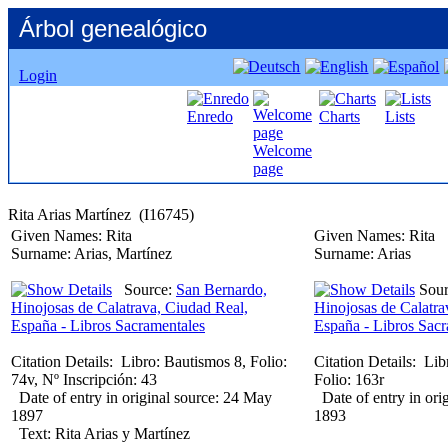
Árbol genealógico
Login
Enredo
Charts
Lists
Welcome
page
Given Names:
Rita
Given Names:
Rita
Surname:
Arias, Martínez
Surname:
Arias
Source:
San Bernardo,
Sour
Hinojosas de Calatrava, Ciudad Real,
Hinojosas de Calatra
España - Libros Sacramentales
España - Libros Sacr
Citation Details:
Libro: Bautismos 8, Folio:
Citation Details:
Lib
74v, Nº Inscripción: 43
Folio: 163r
Date of entry in original source:
24 May
Date of entry in ori
1897
1893
Text:
Rita Arias y Martínez