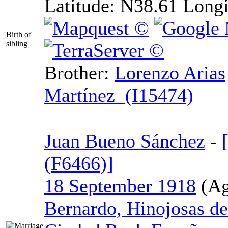
Latitude:
N38.61
Longi
Birth of
sibling
Brother:
Lorenzo Arias
Martínez (I15474)
Juan Bueno Sánchez
-
‎(F6466)‎‎]
18 September 1918
Bernardo, Hinojosas de