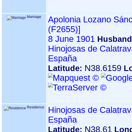
Marriage
Apolonia Lozano Sán
‎(F2655)‎‎]
8 June 1901
Husband
Hinojosas de Calatrav
España
N38.6159
Latitude:
L
Residence
Hinojosas de Calatrav
España
N38.61
Latitude:
Lon