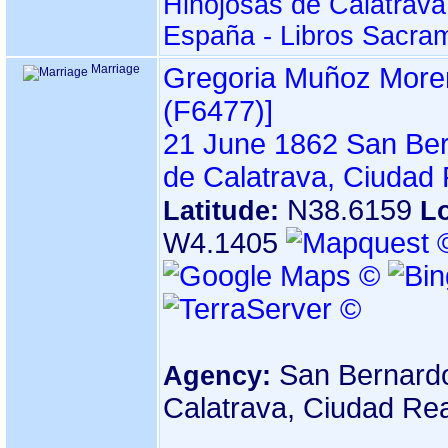
Hinojosas de Calatrava
España - Libros Sacra
Marriage
Gregoria Muñoz More
‎(F6477)‎‎]
21 June 1862
San Ber
de Calatrava, Ciudad
N38.6159
Latitude:
L
W4.1405
San Bernardo
Agency:
Calatrava, Ciudad Re