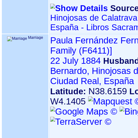
Source
Hinojosas de Calatrava
España - Libros Sacra
Marriage
Paula Fernández Fer
Family ‎(F6411)‎‎]
22 July 1884
Husband
Bernardo, Hinojosas d
Ciudad Real, España
N38.6159
Latitude:
L
W4.1405