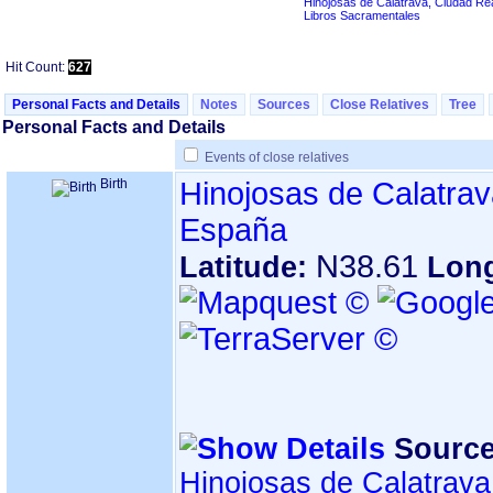
Hinojosas de Calatrava, Ciudad Re
Libros Sacramentales
Hit Count:
627
Personal Facts and Details
Notes
Sources
Close Relatives
Tree
Personal Facts and Details
Events of close relatives
Birth
Hinojosas de Calatrav
España
N38.61
Latitude:
Lon
Source
Hinojosas de Calatrava