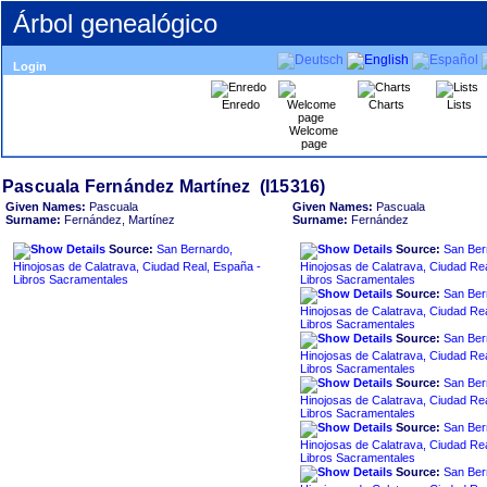
Árbol genealógico
Login
Enredo
Charts
Lists
Welcome
page
Given Names:
Pascuala
Given Names:
Pascuala
Surname:
Fernández, Martínez
Surname:
Fernández
Source:
San Bernardo,
Source:
San Ber
Hinojosas de Calatrava, Ciudad Real, España -
Hinojosas de Calatrava, Ciudad Re
Libros Sacramentales
Libros Sacramentales
Source:
San Ber
Hinojosas de Calatrava, Ciudad Re
Libros Sacramentales
Source:
San Ber
Hinojosas de Calatrava, Ciudad Re
Libros Sacramentales
Source:
San Ber
Hinojosas de Calatrava, Ciudad Re
Libros Sacramentales
Source:
San Ber
Hinojosas de Calatrava, Ciudad Re
Libros Sacramentales
Source:
San Ber