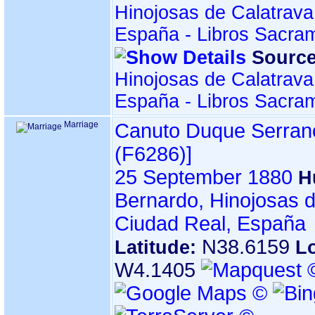
Hinojosas de Calatrava
España - Libros Sacra
Source
Hinojosas de Calatrava
España - Libros Sacra
Marriage
Canuto Duque Serran
‎(F6286)‎‎]
25 September 1880
H
Bernardo, Hinojosas d
Ciudad Real, España
N38.6159
Latitude:
L
W4.1405