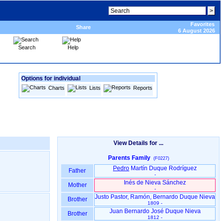
Favorites
Share
6 August 2026
Search
Help
Options for individual
Charts
Lists
Reports
View Details for ...
Parents Family
(F0227)
Pedro
Martín Duque Rodríguez
Father
-
Inés de Nieva Sánchez
Mother
-
Justo Pastor, Ramón, Bernardo Duque Nieva
Brother
1809 -
Juan Bernardo José Duque Nieva
Brother
1812 -