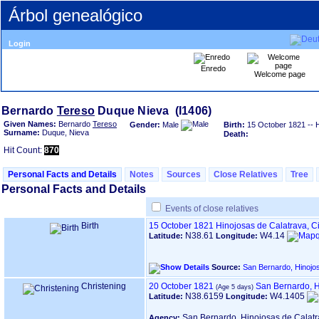
Árbol genealógico
Login
Enredo
Welcome page
Bernardo
Tereso
Given Names:
Bernardo
Tereso
Gender:
Male
Birth:
15 October 1821
-- 
Surname:
Duque, Nieva
Death:
Hit Count:
870
Personal Facts and Details
Notes
Sources
Close Relatives
Tree
Personal Facts and Details
Events of close relatives
Birth
15 October 1821
Hinojosas de Calatrava, 
N38.61
W4.14
Latitude:
Longitude:
Source:
San Bernardo, Hinojo
Christening
20 October 1821
San Bernardo, H
N38.6159
W4.1405
Latitude:
Longitude:
San Bernardo, Hinojosas de Calat
Agency: