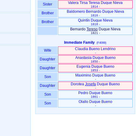
Valera Tirsa Teresa Duque Nieva
Sister
1814 -
Baldomero Bernardo Duque Nieva
Brother
1816 -
Quintín Duque Nieva
Brother
1818 -
Bernardo
Tereso
Duque Nieva
1821 -
Immediate Family
(F4099)
Claudia Bueno Lendrino
Wife
-
Anastasia Duque Bueno
Daughter
1850 -
Eugenia Duque Bueno
Daughter
1853 -
Maximino Duque Bueno
Son
-
Dorotea
Josefa
Duque Bueno
Daughter
-
Pedro Duque Bueno
Son
1861 -
Olallo Duque Bueno
Son
-