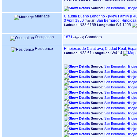
Source:
San Bernardo, Hinojo
Marriage
Claudia Bueno Lendrino
-
‎[View Family ‎(F409
3 April 1850
San Bernardo, Hinojosa
N38.6159
W4.1405
Latitude:
Longitude:
Occupation
1871
Ganadero
Residence
Hinojosas de Calatrava, Ciudad Real, Esp
N38.61
W4.14
Latitude:
Longitude:
Source:
San Bernardo, Hinojo
Source:
San Bernardo, Hinojo
Source:
San Bernardo, Hinojo
Source:
San Bernardo, Hinojo
Source:
San Bernardo, Hinojo
Source:
San Bernardo, Hinojo
Source:
San Bernardo, Hinojo
Source:
San Bernardo, Hinojo
Source:
San Bernardo, Hinojo
Source:
San Bernardo, Hinojo
Source:
San Bernardo, Hinojo
Source:
San Bernardo, Hinojo
Source:
San Bernardo, Hinojo
Source:
San Bernardo, Hinojo