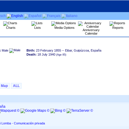
Charts
Lists
Media Options
Reports
Anniversary
Calendar
:
Male
Birth:
23 February 1855
-- Eibar, Guipúzcoa, España
Death:
18 July 1940
Map
ALL
paña
di Lomba - Comunicación privada