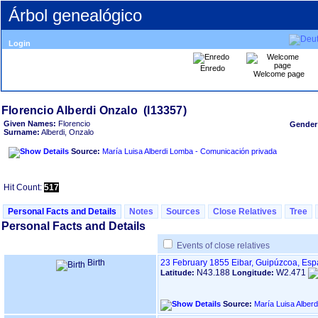
Árbol genealógico
Login
Enredo
Welcome page
Given Names:
Florencio
Gender
Surname:
Alberdi, Onzalo
Source:
María Luisa Alberdi Lomba - Comunicación privada
Hit Count:
517
Personal Facts and Details
Notes
Sources
Close Relatives
Tree
Personal Facts and Details
Events of close relatives
Birth
23 February 1855
Eibar, Guipúzcoa, Es
N43.188
W2.471
Latitude:
Longitude:
Source:
María Luisa Alber