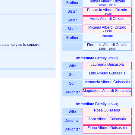
Tomás Alberdi Onzalo
Brother
1850 - 1918
Pascasia Alberdi Onzalo
Sister
- 1925
Adela Alberdi Onzalo
Sister
-
Micaela Alberdi Onzalo
Sister
- 1938
Private
Brother
-
o patentó y se lo copiaron.
Florencio Alberdi Onzalo
1855 - 1940
Immediate Family
(F5640)
Laureana Guisasola
Wife
-
Luis Alberdi Guisasola
Son
-
Venancio Alberdi Guisasola
Son
-
Magdalena Alberdi Guisasola
Daughter
-
Immediate Family
(F5641)
Rosa Guisasola
Wife
-
Sara Alberdi Guisasola
Daughter
-
Elena Alberdi Guisasola
Daughter
-