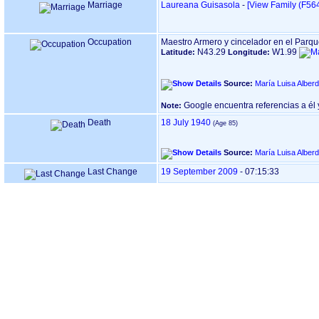
Marriage
Laureana Guisasola
-
‎[View Family ‎(F5640
Occupation
Maestro Armero y cincelador en el Parque
N43.29
W1.99
Latitude:
Longitude:
Source:
María Luisa Alber
Google encuentra referencias a él y
Note:
Death
18 July 1940
Source:
María Luisa Alber
Last Change
19 September 2009
-
07:15:33