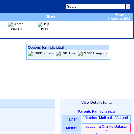
Favorites
Share
8 August 2026
Search
Help
Options for individual
Charts
Lists
Reports
View Details for ...
Parents Family
(F5631)
Nicolás "Mutilbeltz" Alberdi
Father
-
Joaquina Onzalo Galarza
Mother
-