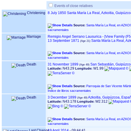
Events of close relatives
Christening
8 July 1850
Santa María La Real, Azkoitia, Guipúzc
Source:
Santa María La Real, en AZKOITIA ‏(Gipuzkoa)‏ - Índice de
sacramentales
Marriage
Remigio Angel Serrano Lausurica
-
‎[View Family ‎(F54
13 September 1871
Santa María La Real, Az
Source:
Santa María La Real, en AZKOITIA ‏(Gipuzkoa)‏ - Índice de
sacramentales
Death
31 November 1899
San Sebastián, Guipúzco
N43.29
W1.99
Latitude:
Longitude:
Source:
Parroquia de San Vicente Mártir, en DO
Índice de libros sacramentales
Death
3 December 1899
Azkoitia, Guipúzcoa, Espa
N43.178
W2.312
Latitude:
Longitude:
Source:
Santa María La Real, en AZKOITIA ‏(Gipuzkoa)‏ - Índice de
sacramentales
Last Change
19 April 2014
-
09:44:41