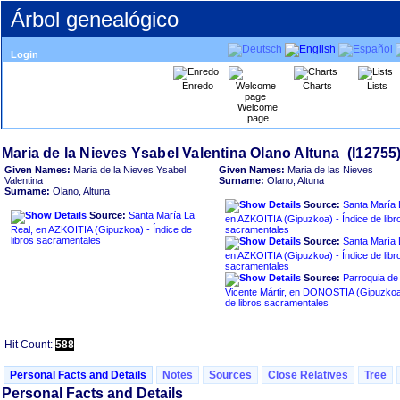
Árbol genealógico
Login
Enredo
Charts
Lists
Welcome
page
Given Names:
Maria de la Nieves Ysabel
Given Names:
Maria de las Nieves
Valentina
Surname:
Olano, Altuna
Surname:
Olano, Altuna
Source:
Santa María 
Source:
Santa María La
en AZKOITIA ‏(Gipuzkoa)‏ - Índice de libros
Real, en AZKOITIA ‏(Gipuzkoa)‏ - Índice de
sacramentales
libros sacramentales
Source:
Santa María 
en AZKOITIA ‏(Gipuzkoa)‏ - Índice de libros
sacramentales
Source:
Parroquia de
Vicente Mártir, en DONOSTIA ‏(Gipuzkoa)‏ - Índice
de libros sacramentales
Hit Count:
588
Personal Facts and Details
Notes
Sources
Close Relatives
Tree
Personal Facts and Details