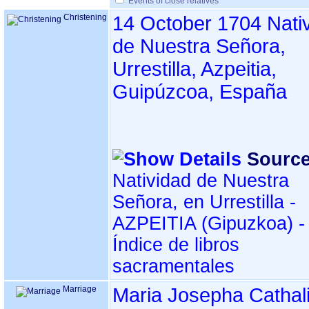
Events of close relatives
Christening
14 October 1704
Nati
de Nuestra Señora,
Urrestilla, Azpeitia,
Guipúzcoa, España
Source
Natividad de Nuestra
Señora, en Urrestilla -
AZPEITIA ‏(Gipuzkoa)‏ -
Índice de libros
sacramentales
Marriage
Maria Josepha Cathal