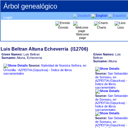
Árbol genealógico
Login
Enredo
Charts
Lists
Welcome
page
Given Names:
Luis Beltran
Given Names:
Luis
Surname:
Altuna, Echeverria
Beltran
Surname:
Altuna
Source:
Natividad de Nuestra Señora, en
Urrestilla - AZPEITIA ‏(Gipuzkoa)‏ - Índice de libros
sacramentales
Source:
San Sebastián
de Soreasu, en
AZPEITIA ‏(Gipuzkoa)‏ -
Índice de libros
sacramentales
Source:
San Sebastián
de Soreasu, en
AZPEITIA ‏(Gipuzkoa)‏ -
Índice de libros
sacramentales
Source:
San Sebastián
de Soreasu, en
AZPEITIA ‏(Gipuzkoa)‏ -