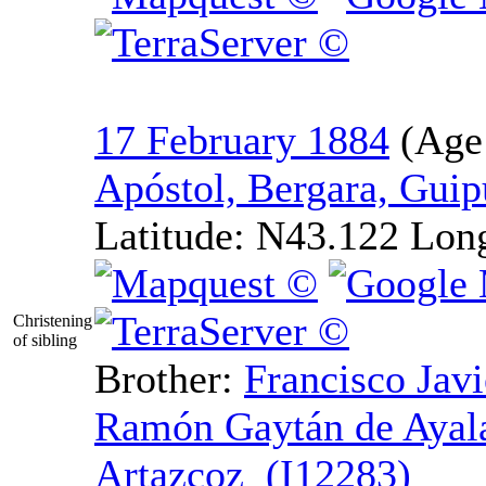
17 February 1884
Apóstol, Bergara, Gui
Latitude:
N43.122
Lon
Christening
of sibling
Brother:
Francisco Javi
Ramón Gaytán de Ayal
Artazcoz (I12283)