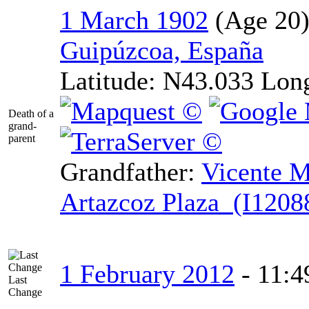
1 March 1902
Guipúzcoa, España
Latitude:
N43.033
Lon
Death of a
grand-
parent
Grandfather
:
Vicente
Ma
Artazcoz Plaza (I1208
1 February 2012
-
11:4
Last
Change