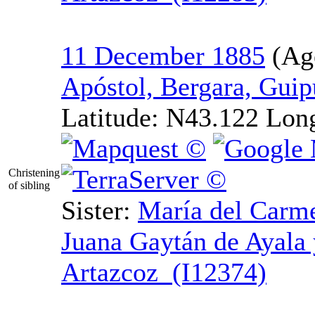
11 December 1885
Apóstol, Bergara, Gui
Latitude:
N43.122
Lon
Christening
of sibling
Sister:
María
del
Carm
Juana Gaytán de Ayala 
Artazcoz (I12374)