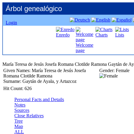
Árbol genealógico
Login
Enredo
Charts
Lists
Welcome
page
María
Teresa
Given Names:
María
Teresa
de Jesús Josefa
Gender:
Female
Romana Clotilde Ramona
Surname:
Gaytán de Ayala, y Artazcoz
Hit Count:
626
Personal Facts and Details
Notes
Sources
Close Relatives
Tree
Map
ALL