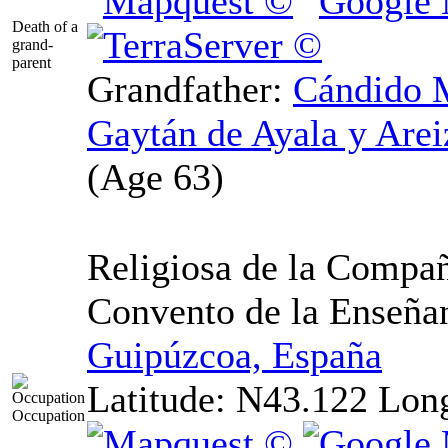
Death of a
grand-
parent
Grandfather
:
Cándido
M
Gaytán de Ayala y Are
Religiosa de la Compañ
Convento de la Enseñ
Guipúzcoa, España
Latitude:
N43.122
Lon
Occupation