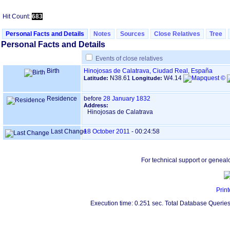
Hit Count:
683
Personal Facts and Details
Notes
Sources
Close Relatives
Tree
Personal Facts and Details
Events of close relatives
Birth
Hinojosas de Calatrava, Ciudad Real, España
N38.61
W4.14
Latitude:
Longitude:
Residence
before
28 January 1832
Address:
Hinojosas de Calatrava
Last Change
18 October 2011
-
00:24:58
For technical support or geneal
Print
Execution time: 0.251 sec. Total Database Queries