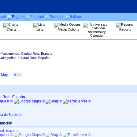
Charts
Lists
Media Options
Reports
Anniversary
Calendar
- Valdepeñas, Ciudad Real, España
Valdepeñas, Ciudad Real, España
Map
ALL
d Real, España
ida de Bautismo
efunción
eal, España