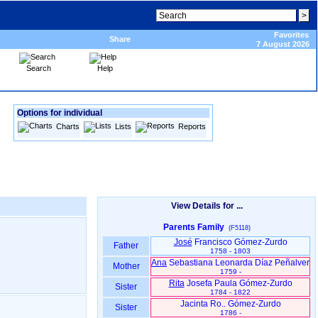
Favorites
Share
7 August 2026
Search
Help
Options for individual
Charts
Lists
Reports
View Details for ...
Parents Family
(F5118)
José
Francisco Gómez-Zurdo
Father
1758 - 1803
Ana
Sebastiana Leonarda Díaz Peñalver
Mother
1759 -
Rita
Josefa Paula Gómez-Zurdo
Sister
1784 - 1822
Jacinta Ro.. Gómez-Zurdo
Sister
1786 -