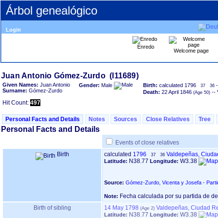
Árbol genealógico
Login
Enredo
Welcome page
Given Names:
Juan Antonio
Gender:
Male
Birth:
calculated 1796
-
37
36
Surname:
Gómez-Zurdo
Death:
22 April 1846
-- 
Hit Count:
497
Personal Facts and Details
Notes
Sources
Close Relatives
Tree
Personal Facts and Details
Events of close relatives
Birth
calculated
1796
Valdepeñas, Ciuda
37
36
N38.77
W3.38
Latitude:
Longitude:
Source:
Gómez-Zurdo, Vicenta y Josefa - Part
Fecha calculada por su partida de d
Note:
Birth of sibling
14 May 1798
Valdepeñas, Ciudad R
N38.77
W3.38
Latitude:
Longitude: