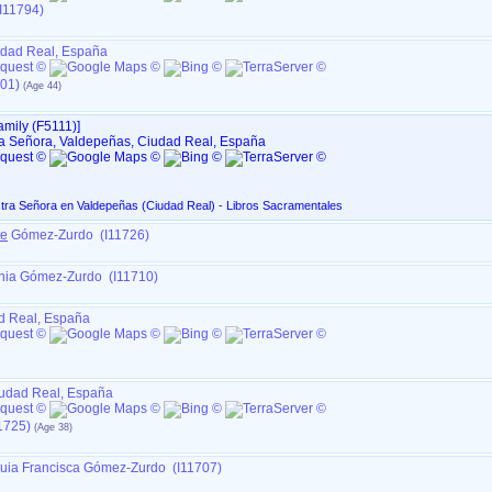
I11794)
udad Real, España
01)
mily ‎(F5111)‎‎]
a Señora, Valdepeñas, Ciudad Real, España
La Asunción de Nuestra Señora en Valdepeñas ‏(Ciudad Real)‏ - Libros Sacramentales
te
Gómez-Zurdo (I11726)
onia Gómez-Zurdo (I11710)
d Real, España
udad Real, España
1725)
uia Francisca Gómez-Zurdo (I11707)