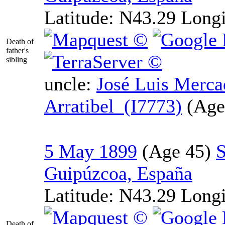
Latitude:
N43.29
Long
Death of
father's
sibling
uncle:
José Luis Merca
Arratibel (I7773)
5 May 1899
S
Guipúzcoa, España
Latitude:
N43.29
Long
Death of