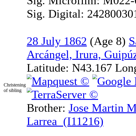
Sig. Microfilm: M022-
Sig. Digital: 24280030
28 July 1862
S
Arcángel, Irura, Guipú
Latitude:
N43.167
Lon
Christening
of sibling
Brother:
Jose Martin M
Larrea (I11216)