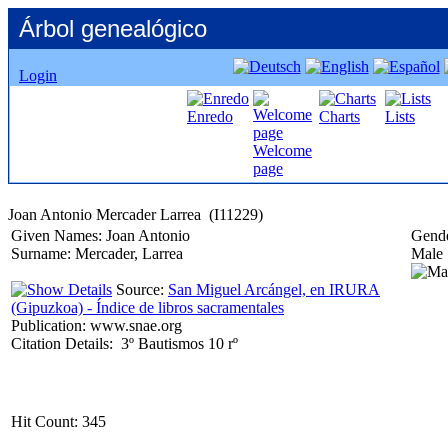
Árbol genealógico
Login
Enredo
Charts
Lists
Welcome
page
Given Names:
Joan Antonio
Gende
Surname:
Mercader, Larrea
Male
Source:
San Miguel Arcángel, en IRURA
‏(Gipuzkoa)‏ - Índice de libros sacramentales
Publication:
www.snae.org
Citation Details:
3º Bautismos 10 rº
Hit Count:
345