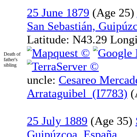
25 June 1879
San Sebastián, Guipúz
Latitude:
N43.29
Long
Death of
father's
sibling
uncle:
Cesareo Mercad
Arrataguibel (I7783)
25 July 1889
Guipúzcoa, España