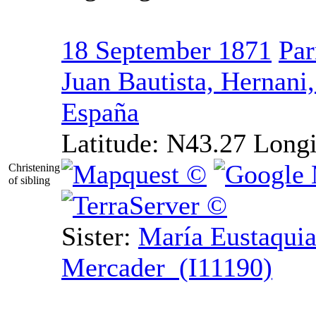
18 September 1871
Par
Juan Bautista, Hernani
España
Latitude:
N43.27
Longi
Christening
of sibling
Sister:
María Eustaquia
Mercader (I11190)