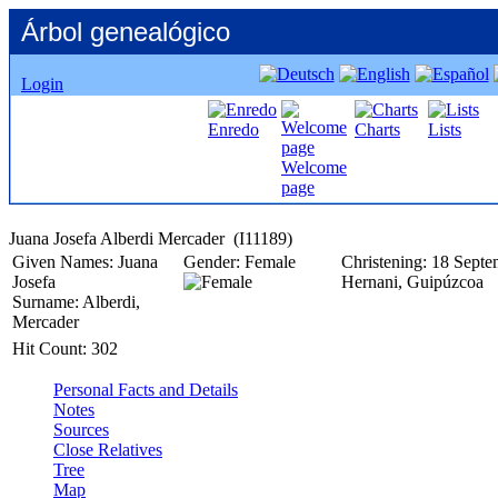
Árbol genealógico
Login
Enredo
Charts
Lists
Welcome
page
Given Names:
Juana
Gender:
Female
Christening:
18 Septe
Josefa
Hernani, Guipúzcoa
Surname:
Alberdi,
Mercader
Hit Count:
302
Personal Facts and Details
Notes
Sources
Close Relatives
Tree
Map