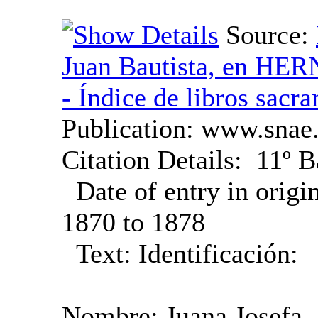
Source:
Juan Bautista, en HERNANI ‏(Gi
- Índice de libros sacr
Publication:
www.snae.
Citation Details:
11º B
Date of entry in origi
1870 to 1878
Text:
Identificación:
Nombre: Juana Josefa