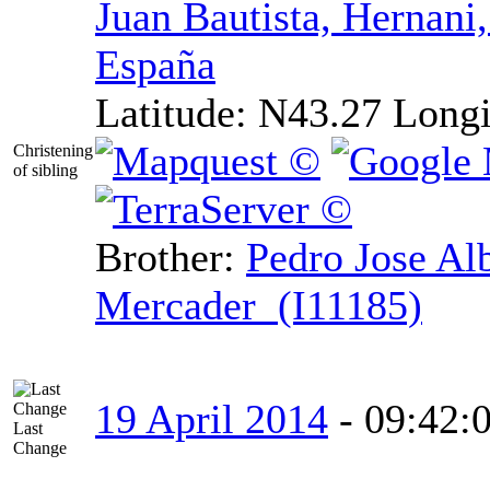
Juan Bautista, Hernani
España
Latitude:
N43.27
Longi
Christening
of sibling
Brother:
Pedro Jose Al
Mercader (I11185)
19 April 2014
-
09:42:
Last
Change