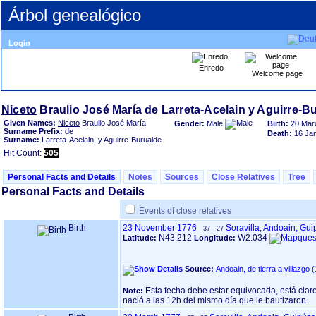
Árbol genealógico
Login
Enredo
Welcome page
Niceto
Given Names:
Niceto
Braulio José María
Gender:
Male
Birth:
20 Mar
Surname Prefix:
de
Death:
16 Ja
Surname:
Larreta-Acelain, y Aguirre-Burualde
Hit Count:
505
Personal Facts and Details
Notes
Sources
Close Relatives
Tree
Personal Facts and Details
Events of close relatives
Birth
23 November 1776
Soravilla, Andoain, Gu
37
27
N43.212
W2.034
Latitude:
Longitude:
Source:
Esta fecha debe estar equivocada, está claro en su partida de bautis
Note:
nació a las 12h del mismo día que le bautizaron.