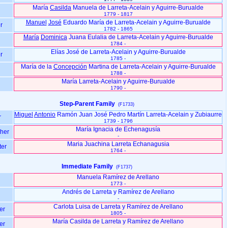
María
Casilda
Manuela de Larreta-Acelain y Aguirre-Burualde
1779 - 1817
Manuel
José
Eduardo María de Larreta-Acelain y Aguirre-Burualde
r
1782 - 1865
María
Dominica
Juana Eulalia de Larreta-Acelain y Aguirre-Burualde
1784 -
Elías José de Larreta-Acelain y Aguirre-Burualde
r
1785 -
María de la
Concepción
Martina de Larreta-Acelain y Aguirre-Burualde
1788 -
María Larreta-Acelain y Aguirre-Burualde
1790 -
Step-Parent Family
(F1733)
Miguel
Antonio
Ramón Juan José Pedro Martín Larreta-Acelain y Zubiaurre
r
1739 - 1796
María Ignacia de Echenagusía
ther
-
Maria Juachina Larreta Echanagusia
ter
1764 -
Immediate Family
(F1737)
Manuela Ramírez de Arellano
1773 -
Andrés de Larreta y Ramírez de Arellano
-
Carlota Luisa de Larreta y Ramírez de Arellano
er
1805 -
María Casilda de Larreta y Ramírez de Arellano
er
-