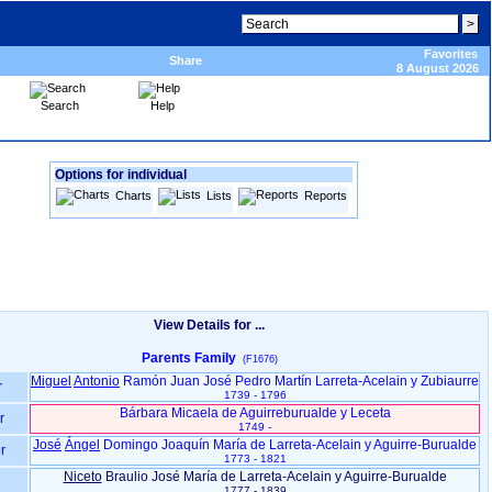
Favorites
Share
8 August 2026
Search
Help
Options for individual
Charts
Lists
Reports
View Details for ...
Parents Family
(F1676)
Miguel
Antonio
Ramón Juan José Pedro Martín Larreta-Acelain y Zubiaurre
r
1739 - 1796
Bárbara Micaela de Aguirreburualde y Leceta
r
1749 -
José
Ángel
Domingo Joaquín María de Larreta-Acelain y Aguirre-Burualde
r
1773 - 1821
Niceto
Braulio José María de Larreta-Acelain y Aguirre-Burualde
1777 - 1839