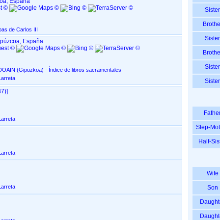
coa, España
Sister
Brothe
bas de Carlos III
Sister
uipúzcoa, España
Brothe
Sister
San Martin, en Sorabilla - ANDOAIN ‏(Gipuzkoa)‏ - Índice de libros sacramentales
arreta
Sister
)‎‎]
Fathe
arreta
Step-Mo
Half-Sis
arreta
Wife
arreta
Son
Daught
Daught