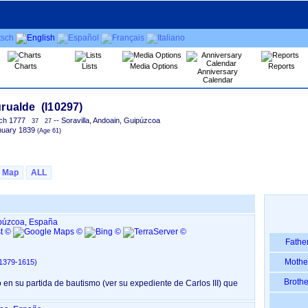
Charts
Lists
Media Options
Reports
Anniversary
Calendar
ch 1777
-- Soravilla, Andoain, Guipúzcoa
37
27
nuary 1839
Map
ALL
ipúzcoa, España
Fathe
Mothe
Andoain, de tierra a villazgo ‏(1379-1615)‏
Brothe
mo ‏(ver su expediente de Carlos III)‏ que