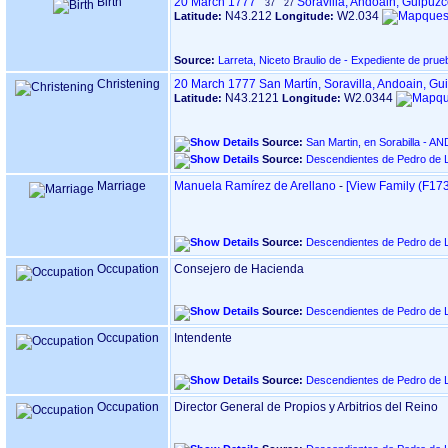
Birth
20 March 1777
Soravilla, Andoain, Guipúz
37
27
N43.212
W2.034
Latitude:
Longitude:
Source:
Larreta, Niceto Braulio de - Expediente de prue
Christening
20 March 1777
San Martín, Soravilla, Andoain, G
N43.2121
W2.0344
Latitude:
Longitude:
Source:
Source:
Descendientes de Pedro de L
Marriage
Manuela Ramírez de Arellano
-
‎[View Family ‎(F1737
Source:
Descendientes de Pedro de L
Occupation
Consejero de Hacienda
Source:
Descendientes de Pedro de L
Occupation
Intendente
Source:
Descendientes de Pedro de L
Occupation
Director General de Propios y Arbitrios del Reino