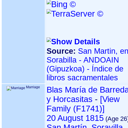
Source:
San Martin, e
Sorabilla - ANDOAIN
libros sacramentales
Marriage
Blas María de Barred
y Horcasitas
-
‎[View
Family ‎(F1741)‎‎]
20 August 1815
San Martín, Soravilla,