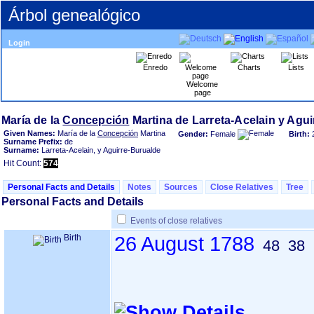
Árbol genealógico
Login
Enredo
Charts
Lists
Welcome
page
María de la
Concepción
Given Names:
María de la
Concepción
Martina
Gender:
Female
Birth:
Surname Prefix:
de
Surname:
Larreta-Acelain, y Aguirre-Burualde
Hit Count:
574
Personal Facts and Details
Notes
Sources
Close Relatives
Tree
Personal Facts and Details
Events of close relatives
Birth
26 August 1788
48
38