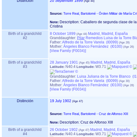
Distinción
20 September 1899
Source:
Torre Real, Bartolomé - Órden Militar de María Cri
Description: Caballero de segunda clase de la
Note:
Cristina
Birth of a grandchild
8 October 1899
Madrid, Madrid, España
#2
Granddaughter:
Pilar
Remedios Luisa de la Torre Bl
Father:
Alfredo de la Torre Varela (I0099)
Mother:
Ángeles Blanco Fernández (I0100)
‎[View Family ‎(F0034)‎‎]
Birth of a grandchild
28 January 1901
Madrid, Madrid, España
#3
N40.4
W3.71
Latitude:
Longitude:
Granddaughter:
Luisa Juliana de la Torre Blanco (I
Father:
Alfredo de la Torre Varela (I0099)
Mother:
Ángeles Blanco Fernández (I0100)
‎[View Family ‎(F0034)‎‎]
Distinción
19 July 1902
Source:
Torre Real, Bartolomé - Cruz de Alfonso XIII
Description: Cruz de Alfonso XIII
Note:
Birth of a grandchild
26 October 1902
Madrid, Madrid, España
#4
N40.4
W3.71
Latitude:
Longitude: