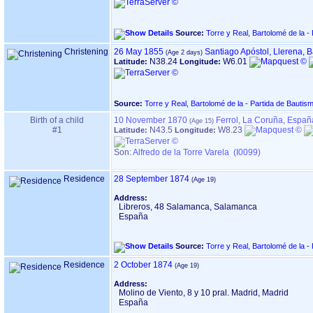
Source:
Torre y Real, Bartolomé de la -
Christening
26 May 1855
Santiago Apóstol, Llerena, 
N38.24
W6.01
Latitude:
Longitude:
Source:
Torre y Real, Bartolomé de la - Partida de Bautis
Birth of a child
10 November 1870
Ferrol, La Coruña, Españ
#1
N43.5
W8.23
Latitude:
Longitude:
Son:
Alfredo de la Torre Varela (I0099)
Residence
28 September 1874
Address:
Libreros, 48 Salamanca, Salamanca
España
Source:
Torre y Real, Bartolomé de la -
Residence
2 October 1874
Address:
Molino de Viento, 8 y 10 pral. Madrid, Madrid
España