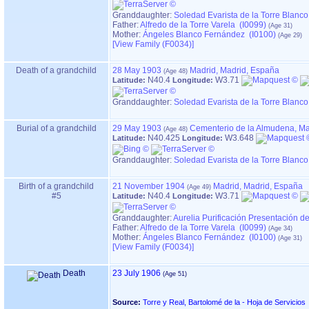
Granddaughter:
Soledad Evarista de la Torre Blanco
Father:
Alfredo de la Torre Varela (I0099)
Mother:
Ángeles Blanco Fernández (I0100)
‎[View Family ‎(F0034)‎‎]
Death of a grandchild
28 May 1903
Madrid, Madrid, España
N40.4
W3.71
Latitude:
Longitude:
Granddaughter:
Soledad Evarista de la Torre Blanco
Burial of a grandchild
29 May 1903
Cementerio de la Almudena, Ma
N40.425
W3.648
Latitude:
Longitude:
Granddaughter:
Soledad Evarista de la Torre Blanco
Birth of a grandchild
21 November 1904
Madrid, Madrid, España
#5
N40.4
W3.71
Latitude:
Longitude:
Granddaughter:
Aurelia Purificación Presentación de
Father:
Alfredo de la Torre Varela (I0099)
Mother:
Ángeles Blanco Fernández (I0100)
‎[View Family ‎(F0034)‎‎]
Death
23 July 1906
Source:
Torre y Real, Bartolomé de la - Hoja de Servicios