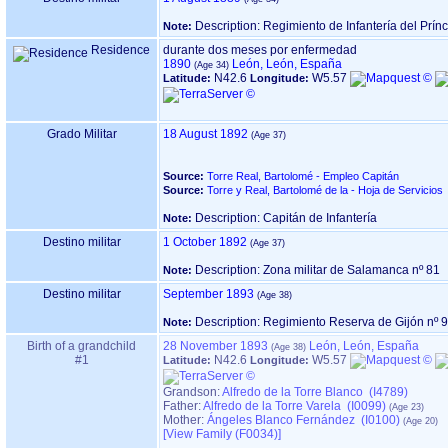
Description: Regimiento de Infantería del Prínc
Note:
Residence
durante dos meses por enfermedad
1890
León, León, España
N42.6
W5.57
Latitude:
Longitude:
Grado Militar
18 August 1892
Source:
Torre Real, Bartolomé - Empleo Capitán
Source:
Torre y Real, Bartolomé de la - Hoja de Servicios
Description: Capitán de Infantería
Note:
Destino militar
1 October 1892
Description: Zona militar de Salamanca nº 81
Note:
Destino militar
September 1893
Description: Regimiento Reserva de Gijón nº 
Note:
Birth of a grandchild
28 November 1893
León, León, España
#1
N42.6
W5.57
Latitude:
Longitude:
Grandson:
Alfredo de la Torre Blanco (I4789)
Father:
Alfredo de la Torre Varela (I0099)
Mother:
Ángeles Blanco Fernández (I0100)
‎[View Family ‎(F0034)‎‎]