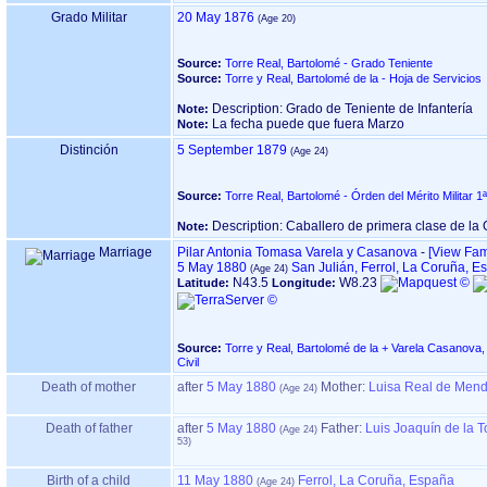
Grado Militar
20 May 1876
Source:
Torre Real, Bartolomé - Grado Teniente
Source:
Torre y Real, Bartolomé de la - Hoja de Servicios
Description: Grado de Teniente de Infantería
Note:
La fecha puede que fuera Marzo
Note:
Distinción
5 September 1879
Source:
Torre Real, Bartolomé - Órden del Mérito Militar 1
Description: Caballero de primera clase de la Ó
Note:
Marriage
Pilar Antonia Tomasa Varela y Casanova
-
‎[View Fami
5 May 1880
San Julián, Ferrol, La Coruña, E
N43.5
W8.23
Latitude:
Longitude:
Source:
Torre y Real, Bartolomé de la + Varela Casanova, 
Civil
Death of mother
after
5 May 1880
Mother
:
Luisa Real de Mend
Death of father
after
5 May 1880
Father
:
Luis Joaquín de la T
Birth of a child
11 May 1880
Ferrol, La Coruña, España