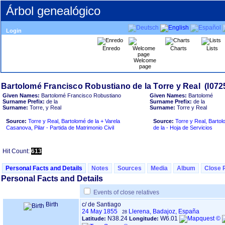
Árbol genealógico
Login
Enredo
Charts
Lists
Welcome
page
Given Names:
Bartolomé Francisco Robustiano
Given Names:
Bartolomé
Surname Prefix:
de la
Surname Prefix:
de la
Surname:
Torre, y Real
Surname:
Torre y Real
Source:
Torre y Real, Bartolomé de la + Varela
Source:
Torre y Real, Barto
Casanova, Pilar - Partida de Matrimonio Civil
de la - Hoja de Servicios
Hit Count:
613
Personal Facts and Details
Notes
Sources
Media
Album
Close 
Personal Facts and Details
Events of close relatives
Birth
c/ de Santiago
24 May 1855
Llerena, Badajoz, España
28
N38.24
W6.01
Latitude:
Longitude: