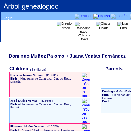
Árbol genealógico
Login
Enredo
Charts
Lists
Welcome
page
Domingo Muñoz Palomo + Juana Ventas Fernández
Children
Parents
‎(4 children)‎
Evarista Muñoz Ventas
‎(I15631)‎
Birth
-- Hinojosas de Calatrava, Ciudad Real,
España
Domingo Muñoz Pa
Birth
-- Hinojosas de 
España
José Muñoz Ventas
‎(I15685)‎
Death
Birth
-- Hinojosas de Calatrava, Ciudad Real,
España
Filomena Muñoz Ventas
‎(I16650)‎
Birth
11 August 1874
-- Hinojosas de Calatrava,