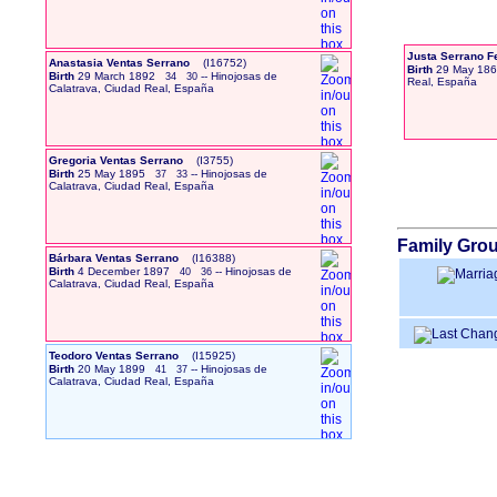
Justa Serrano 
Anastasia Ventas Serrano
‎(I16752)‎
Birth
29 May 18
Birth
29 March 1892
-- Hinojosas de
34
30
Real, España
Calatrava, Ciudad Real, España
Gregoria Ventas Serrano
‎(I3755)‎
Birth
25 May 1895
-- Hinojosas de
37
33
Calatrava, Ciudad Real, España
Family Grou
Bárbara Ventas Serrano
‎(I16388)‎
Birth
4 December 1897
-- Hinojosas de
40
36
Calatrava, Ciudad Real, España
Teodoro Ventas Serrano
‎(I15925)‎
Birth
20 May 1899
-- Hinojosas de
41
37
Calatrava, Ciudad Real, España