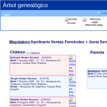
Árbol genealógico
Login
Enredo
Welcome page
Magdaleno
Apolinario Ventas Fernández + Justa Se
Children
Parents
‎(7 children)‎
Eufrasia Ventas Serrano
‎(I16403)‎
Birth
1 January 1885
-- Hinojosas de
27
23
Calatrava, Ciudad Real, España
Magdaleno
Apoli
Birth
22 July 185
Ciudad Real, Es
Sergio Ventas Serrano
‎(I15378)‎
Birth
7 October 1886
-- Hinojosas de
29
25
Calatrava, Ciudad Real, España
Death
-- Hinojosas de Calatrava, Ciudad Real,
España
Hipólita Ventas Serrano
‎(I15922)‎
Birth
22 August 1889
-- Hinojosas de
32
28
Calatrava, Ciudad Real, España