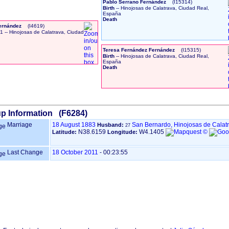
Pablo Serrano Fernández
‎(I15314)‎
Birth
-- Hinojosas de Calatrava, Ciudad Real,
España
Death
Fernández
‎(I4619)‎
61
-- Hinojosas de Calatrava, Ciudad
Teresa Fernández Fernández
‎(I15315)‎
Birth
-- Hinojosas de Calatrava, Ciudad Real,
España
Death
p Information (F6284)
Marriage
18 August 1883
San Bernardo, Hinojosas de Calat
Husband:
27
N38.6159
W4.1405
Latitude:
Longitude:
Last Change
18 October 2011
-
00:23:55