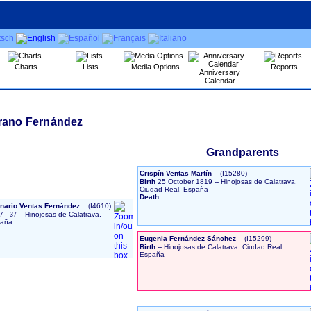
Charts
Lists
Media Options
Reports
Anniversary
Calendar
rrano Fernández
Grandparents
Crispín Ventas Martín
‎(I15280)‎
Birth
25 October 1819
-- Hinojosas de Calatrava,
Ciudad Real, España
Death
nario Ventas Fernández
‎(I4610)‎
7
-- Hinojosas de Calatrava,
37
paña
Eugenia Fernández Sánchez
‎(I15299)‎
Birth
-- Hinojosas de Calatrava, Ciudad Real,
España