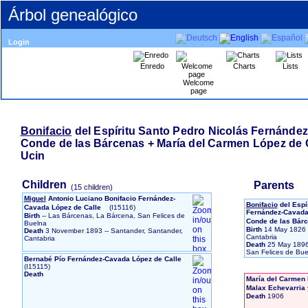
Árbol genealógico
Login
Enredo
Charts
Lists
Welcome
page
Bonifacio
del Espíritu Santo Pedro Nicolás Fernández
Conde de las Bárcenas + María del Carmen López de 
Ucin
Children
Parents
‎(15 children)‎
Miguel
Antonio Luciano Bonifacio Fernández-
Bonifacio
del Espí
Cavada López de Calle
‎(I15116)‎
Fernández-Cavada 
Birth
-- Las Bárcenas, La Bárcena, San Felices de
Conde de las Bár
Buelna
Birth
14 May 1826
Death
3 November 1893
-- Santander, Santander,
Cantabria
Cantabria
Death
25 May 189
San Felices de Bue
Bernabé Pío Fernández-Cavada López de Calle
‎(I15115)‎
Death
María del Carmen 
Malax Echevarria 
Death
1906