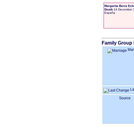
Margarita Berra Ech
Death
14 December 
España
Family Group 
Mar
La
Source