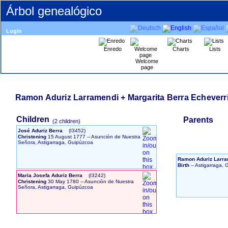
Árbol genealógico
Login
Enredo
Charts
Lists
Welcome
page
Ramon Aduriz Larramendi + Margarita Berra Echeverr
Children
Parents
‎(2 children)‎
José Aduriz Berra
‎(I3452)‎
Christening
15 August 1777
-- Asunción de Nuestra
Señora, Astigarraga, Guipúzcoa
Ramon Aduriz Larr
Birth
-- Astigarraga,
Maria Josefa Aduriz Berra
‎(I3242)‎
Christening
30 May 1780
-- Asunción de Nuestra
Señora, Astigarraga, Guipúzcoa