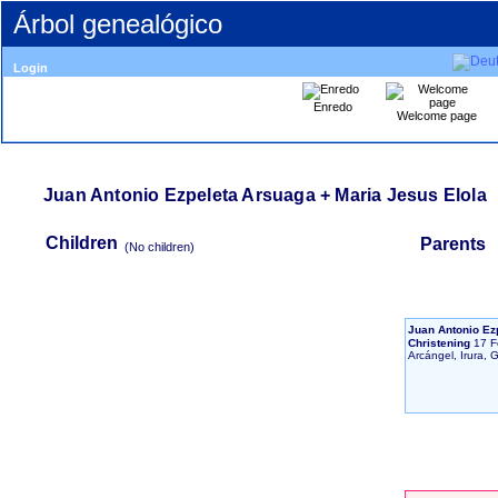
Árbol genealógico
Login
Enredo
Welcome page
Juan Antonio Ezpeleta Arsuaga + Maria Jesus Elola
Children
Parents
‎(No children)‎
Juan Antonio Ez
Christening
17 F
Arcángel, Irura,