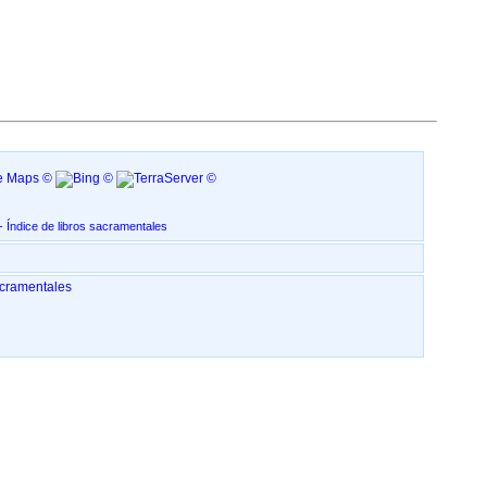
an Miguel Arcángel, en IRURA ‏(Gipuzkoa)‏ - Índice de libros sacramentales
ndice de libros sacramentales