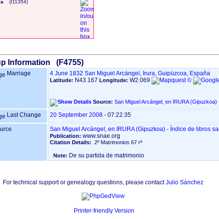
la
‎(I11354)‎
p Information (F4755)
Marriage
4 June 1832
San Miguel Arcángel, Irura, Guipúzcoa, España
N43.167
W2.069
Latitude:
Longitude:
Source:
S
Last Change
20 September 2008
-
07:22:35
urce
San Miguel Arcángel, en IRURA ‏(Gipuzkoa)‏ - Í
www.snae.org
Publication:
Citation Details:
2º Matrimonios 67 rº
De su partida de matrimonio
Note:
For technical support or genealogy questions, please contact
Julio Sánchez
Printer-friendly Version