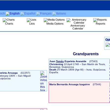
Charts
Lists
Media Options
Reports
Anniversary
Calendar
Opt
Grandparents
Juan
Tomás
Ezpeleta Aranalde
‎(I7543)‎
Christening
10 April 1748
-- San Martín de Tours,
Berastegi, Guipúzcoa
Death
25 March 1809
-- Irura, Guipúzcoa,
España
peleta Arsuaga
‎(I11357)‎
ebruary 1805
-- San Miguel
 Guipúzcoa
Maria Bernarda Arsuaga Izaguirre
‎(I7544)‎