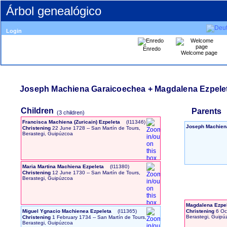
Árbol genealógico
Login
Enredo
Welcome page
Joseph Machiena Garaicoechea + Magdalena Ezpele
Children
Parents
‎(3 children)‎
Francisca Machiena ‏(Zuricain)‏ Ezpeleta
‎(I11346)‎
Joseph Machien
Christening
22 June 1728
-- San Martín de Tours,
Berastegi, Guipúzcoa
Maria Martina Machiena Ezpeleta
‎(I11380)‎
Christening
12 June 1730
-- San Martín de Tours,
Berastegi, Guipúzcoa
Magdalena Ezpe
Miguel Ygnacio Machienea Ezpeleta
‎(I11365)‎
Christening
6 Oc
Berastegi, Guipú
Christening
1 February 1734
-- San Martín de Tours,
Berastegi, Guipúzcoa