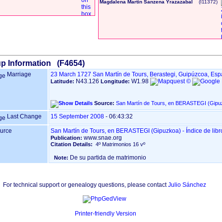
Magdalena Martin Sanzena Yrazazabal
‎(I11372)‎
p Information (F4654)
Marriage
23 March 1727
San Martín de Tours, Berastegi, Guipúzcoa, Es
N43.126
W1.98
Latitude:
Longitude:
Source:
Last Change
15 September 2008
-
06:43:32
urce
San Martín de Tours, en BERASTEGI ‏(G
www.snae.org
Publication:
Citation Details:
4º Matrimonios 16 vº
De su partida de matrimonio
Note:
For technical support or genealogy questions, please contact
Julio Sánchez
Printer-friendly Version