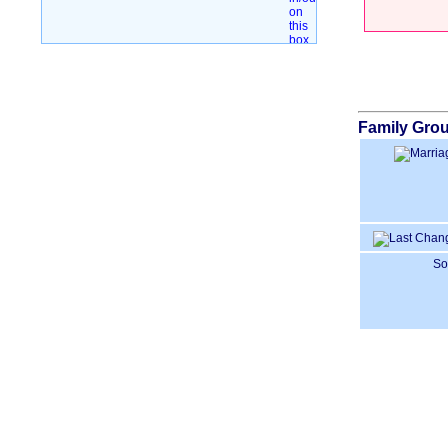
Family Grou
So