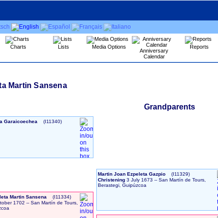
Charts
Lists
Media Options
Reports
Anniversary
Calendar
ta Martin Sansena
Grandparents
a Garaicoechea
‎(I11340)‎
Martin Joan Ezpeleta Gazpio
‎(I11329)‎
Christening
3 July 1673
-- San Martín de Tours,
Berastegi, Guipúzcoa
leta Martin Sansena
‎(I11334)‎
tober 1702
-- San Martín de Tours,
zcoa