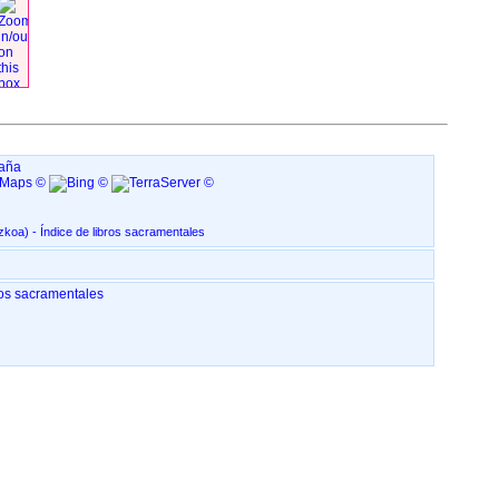
paña
San Martín de Tours, en BERASTEGI ‏(Gipuzkoa)‏ - Índice de libros sacramentales
ipuzkoa)‏ - Índice de libros sacramentales