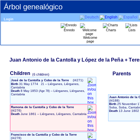
Árbol genealógico
Login
Enredo
Charts
Lists
Welcome
page
Juan Antonio de la Cantolla y López de la Peña + Tere
Children
Parents
‎(6 children)‎
José de la Cantolla y Cobo de la Torre
‎(I4271)‎
Birth
31 May 1774
-- Liérganes, Liérganes,
21
Cantabria
Death
8 May 1853
-- Liérganes, Liérganes,
Cantabria
Juan Antonio de la 
‎(I4188)‎
Birth
25 November 1
Ramona de la Cantolla y Cobo de la Torre
Soba, Soba, Cantabr
‎(I4276)‎
Death
13 June 1802
Death
June 1861
-- Liérganes, Liérganes, Cantabria
Francisco de la Cantolla y Cobo de la Torre
‎(I4278)‎