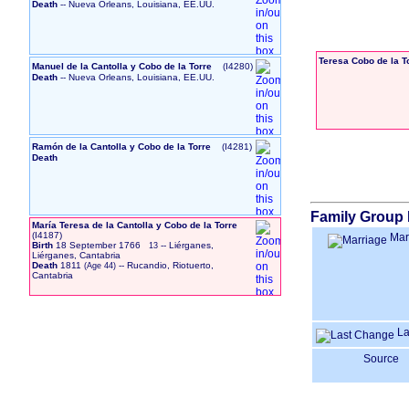
Death
-- Nueva Orleans, Louisiana, EE.UU.
Teresa Cobo de la T
Manuel de la Cantolla y Cobo de la Torre
‎(I4280)‎
Death
-- Nueva Orleans, Louisiana, EE.UU.
Ramón de la Cantolla y Cobo de la Torre
‎(I4281)‎
Death
Family Group 
María Teresa de la Cantolla y Cobo de la Torre
‎(I4187)‎
Mar
Birth
18 September 1766
-- Liérganes,
13
Liérganes, Cantabria
Death
1811
-- Rucandio, Riotuerto,
Cantabria
La
Source