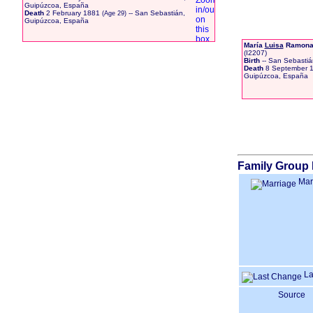
Guipúzcoa, España
Death
2 February 1881
-- San Sebastián,
Guipúzcoa, España
María
Luisa
Ramona 
‎(I2207)‎
Birth
-- San Sebasti
Death
8 September 
Guipúzcoa, España
Family Group 
Mar
La
Source