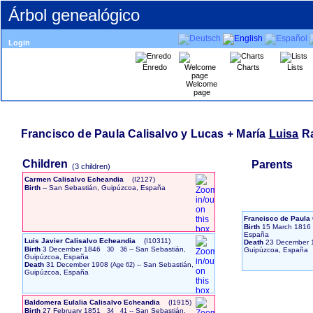
Árbol genealógico
Login
Enredo
Charts
Lists
Welcome
page
Francisco de Paula Calisalvo y Lucas + María
Luisa
Ra
Children
Parents
‎(3 children)‎
Carmen Calisalvo Echeandia
‎(I2127)‎
Birth
-- San Sebastián, Guipúzcoa, España
Francisco de Paula
Birth
15 March 1816
España
Luis Javier Calisalvo Echeandia
‎(I10311)‎
Death
23 December 
Birth
3 December 1846
-- San Sebastián,
30
36
Guipúzcoa, España
Guipúzcoa, España
Death
31 December 1908
-- San Sebastián,
Guipúzcoa, España
Baldomera Eulalia Calisalvo Echeandia
‎(I1915)‎
Birth
27 February 1851
-- San Sebastián,
34
41