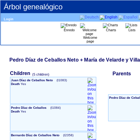
Árbol genealógico
Login
Enredo
Charts
Lists
Welcome
page
Pedro Díaz de Ceballos Neto + María de Velarde y Vill
Children
Parents
‎(5 children)‎
Juan Díaz de Ceballos Neto
‎(I1083)‎
Death
Yes
Pedro Díaz de Ceba
Pedro Díaz de Ceballos
‎(I1084)‎
Death
Yes
Bernardo Díaz de Ceballos Neto
‎(I2358)‎