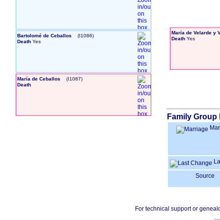
María de Velarde y V
Bartolomé de Ceballos
‎(I1086)‎
Death
Yes
Death
Yes
María de Ceballos
‎(I1087)‎
Death
Family Group 
Mar
La
Source
For technical support or geneal