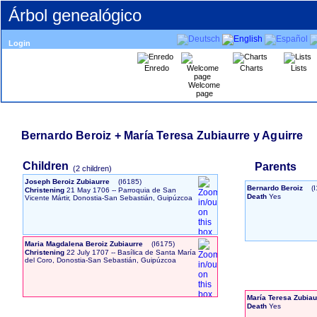
Árbol genealógico
Login
Enredo
Charts
Lists
Welcome
page
Bernardo Beroiz + María Teresa Zubiaurre y Aguirre
Children
Parents
‎(2 children)‎
Joseph Beroiz Zubiaurre
‎(I6185)‎
Bernardo Beroiz
‎(
Christening
21 May 1706
-- Parroquia de San
Death
Yes
Vicente Mártir, Donostia-San Sebastián, Guipúzcoa
Maria Magdalena Beroiz Zubiaurre
‎(I6175)‎
Christening
22 July 1707
-- Basílica de Santa María
del Coro, Donostia-San Sebastián, Guipúzcoa
María Teresa Zubiau
Death
Yes