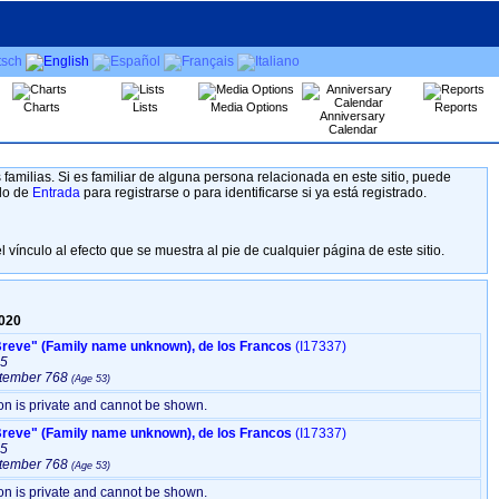
Charts
Lists
Media Options
Reports
Anniversary
Calendar
familias. Si es familiar de alguna persona relacionada en este sitio, puede
ulo de
Entrada
para registrarse o para identificarse si ya está registrado.
l vínculo al efecto que se muestra al pie de cualquier página de este sitio.
020
Pipino III "el Breve" ‏(Family name unknown)‏, de los Francos
‎(I17337)‎
15
tember 768
ion is private and cannot be shown.
Pipino III "el Breve" ‏(Family name unknown)‏, de los Francos
‎(I17337)‎
15
tember 768
ion is private and cannot be shown.