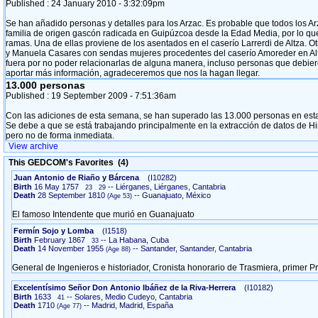
Published :
24 January 2010
- 3:32:09pm
Se han añadido personas y detalles para los Arzac. Es probable que todos los A
familia de origen gascón radicada en Guipúzcoa desde la Edad Media, por lo que e
ramas. Una de ellas proviene de los asentados en el caserío Larrerdi de Altza.
y Manuela Casares con sendas mujeres procedentes del caserío Amoreder en Al
fuera por no poder relacionarlas de alguna manera, incluso personas que debieron
aportar más información, agradeceremos que nos la hagan llegar.
13.000 personas
Published :
19 September 2009
- 7:51:36am
Con las adiciones de esta semana, se han superado las 13.000 personas en est
Se debe a que se está trabajando principalmente en la extracción de datos de H
pero no de forma inmediata.
View archive
This GEDCOM's Favorites (4)
Juan Antonio de Riaño y Bárcena
‎(I10282)‎
Birth
16 May 1757
-- Liérganes, Liérganes, Cantabria
23
29
Death
28 September 1810
-- Guanajuato, México
El famoso Intendente que murió en Guanajuato
Fermín Sojo y Lomba
‎(I1518)‎
Birth
February 1867
-- La Habana, Cuba
33
Death
14 November 1955
-- Santander, Santander, Cantabria
General de Ingenieros e historiador, Cronista honorario de Trasmiera, primer 
Excelentísimo Señor Don Antonio Ibáñez de la Riva-Herrera
‎(I10182)‎
Birth
1633
-- Solares, Medio Cudeyo, Cantabria
41
Death
1710
-- Madrid, Madrid, España