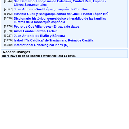
1736
[9244]
San Bernardo, Hinojosas de Calatrava, Ciudad Real, España -
Libros Sacramentales
Daimiel Arias, Victoriano
6
143
Marriage
Nieva Arias, Bonifacia
[7367]
Juan Antonio Güell López, marqués de Comillas
August
[6603]
Eusebio Güell y Bacigalupi, conde de Güell + Isabel López Brú
1883
[6556]
Diccionario histórico, genealógico y heráldico de las familias
Duque Bueno, Eugenia
6
173
Birth
ilustres de la monarquía española
August
[6376]
Pedro de Cos Villanueva - Entrada de datos
1853
[6278]
Árbol Lomba Larreta-Azelain
Duque Nieva, Justo Pastor, Ramón,
6
217
Birth
[6027]
Juan Antonio de Riaño y Bárcena
Bernardo
August
[5126]
Isabel I "la Católica" de Trastámara, Reina de Castilla
1809
[4889]
Fernández del Castro y Gutiérrez del
6
235
Marriage
Castro, Antonio Felipe
August
Recent Changes
Fernández del Castro y Fernández de
1791
There have been no changes within the last 14 days.
Antón, Agustina Vicenta
Garin Gaspio, Maria Agustina
6
230
Christening
August
1796
Goenaga Ormazabal, José Antonio
6
237
Birth
August
1789
Gros Erquicia,
Pilar
Alberta Polonia
6
144
Birth
August
1882
Lasarte Adarraga, Maria Angela
6
287
Christening
August
1739
López de la Rañada-Rubalcava, Isabel
6
436
Birth
August
1590