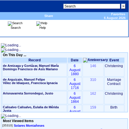
Favorites
Share
6 August 2026
Search
Help
On This Day ...
Record
Date
Event
de Areizaga y Gortázar, Manuel María
6
146
Christening
Domingo Francisco de Asís Mariano
August
1880
de Arguizain, Manuel Felipe
6
310
Marriage
Vélez de Idiaquez, Francisca Ignacia
August
Contract
1716
Arisnavarreta Sorrondegui, Justo
6
162
Christening
August
1864
Calisalvo Calisalvo, Eulalia de Mérida
6
159
Birth
Justa
August
1867
Most Viewed Items
de Campuzano y Junco, Teresa
6
290
Event
August
[35310]
Solares Montañeses