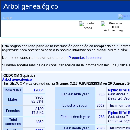
Árbol genealógico
Login
Enredo
Welcome page
Esta página contiene parte de la información genealógica recopilada de nuestras 
registrarse para obtener acceso a la posible información adicional. Visite el vínc
No deje de consultar nuestro apartado de
Preguntas frecuentes
.
Si desea aportar más datos o consultar acerca de la información incluida, utilice e
GEDCOM Statistics
Árbol genealógico
This GEDCOM was created using
Gramps 3.2.7-0.SVN18283M
on
29 January 2
Individuals
17004
Earliest birth year
715
Birth
about 7
8865
Death
24 Sep
Males
52.13%
Latest birth year
2018
This informat
8130
Females
47.81%
Earliest death year
768
Birth
about 7
Total
Death
24 Sep
4852
surnames
Latest death year
2020
This informat