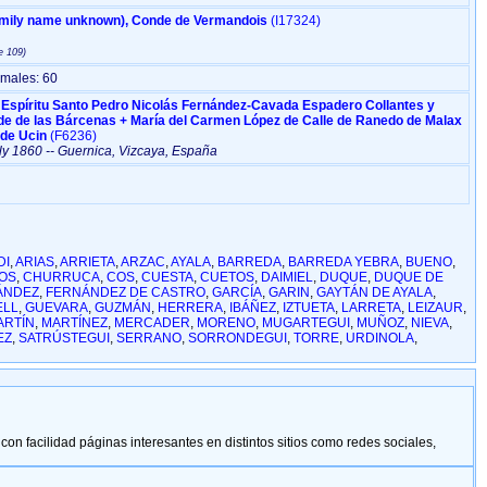
Herbert II ‏(Family name unknown)‏, Conde de Vermandois
‎(I17324)‎
males: 60
 Espíritu Santo Pedro Nicolás Fernández-Cavada Espadero Collantes y
nde de las Bárcenas + María del Carmen López de Calle de Ranedo de Malax
 de Ucin
‎(F6236)‎
ly 1860
-- Guernica, Vizcaya, España
DI
,
ARIAS
,
ARRIETA
,
ARZAC
,
AYALA
,
BARREDA
,
BARREDA YEBRA
,
BUENO
,
OS
,
CHURRUCA
,
COS
,
CUESTA
,
CUETOS
,
DAIMIEL
,
DUQUE
,
DUQUE DE
ÁNDEZ
,
FERNÁNDEZ DE CASTRO
,
GARCÍA
,
GARIN
,
GAYTÁN DE AYALA
,
ELL
,
GUEVARA
,
GUZMÁN
,
HERRERA
,
IBÁÑEZ
,
IZTUETA
,
LARRETA
,
LEIZAUR
,
ARTÍN
,
MARTÍNEZ
,
MERCADER
,
MORENO
,
MUGARTEGUI
,
MUÑOZ
,
NIEVA
,
EZ
,
SATRÚSTEGUI
,
SERRANO
,
SORRONDEGUI
,
TORRE
,
URDINOLA
,
 facilidad páginas interesantes en distintos sitios como redes sociales,