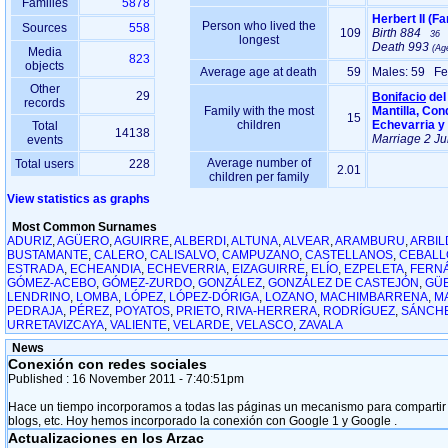
Families
5878
Person who lived the
Sources
558
109
Birth
884
36
longest
Death
993
Media
823
objects
Average age at death
59
Males: 59 Fe
Other
29
Bonifacio
del
records
Family with the most
Mantilla, Co
15
children
Echevarria y
Total
14138
Marriage
2 Ju
events
Average number of
Total users
228
2.01
children per family
View statistics as graphs
Most Common Surnames
ADURIZ
,
AGÜERO
,
AGUIRRE
,
ALBERDI
,
ALTUNA
,
ALVEAR
,
ARAMBURU
,
ARBIL
BUSTAMANTE
,
CALERO
,
CALISALVO
,
CAMPUZANO
,
CASTELLANOS
,
CEBALL
ESTRADA
,
ECHEANDIA
,
ECHEVERRIA
,
EIZAGUIRRE
,
ELÍO
,
EZPELETA
,
FERN
GÓMEZ-ACEBO
,
GÓMEZ-ZURDO
,
GONZÁLEZ
,
GONZÁLEZ DE CASTEJÓN
,
GÜ
LENDRINO
,
LOMBA
,
LÓPEZ
,
LÓPEZ-DÓRIGA
,
LOZANO
,
MACHIMBARRENA
,
M
PEDRAJA
,
PÉREZ
,
POYATOS
,
PRIETO
,
RIVA-HERRERA
,
RODRÍGUEZ
,
SÁNCH
URRETAVIZCAYA
,
VALIENTE
,
VELARDE
,
VELASCO
,
ZAVALA
News
Conexión con redes sociales
Published :
16 November 2011
- 7:40:51pm
Hace un tiempo incorporamos a todas las páginas un mecanismo para compartir con
blogs, etc. Hoy hemos incorporado la conexión con Google 1 y Google .
Actualizaciones en los Arzac