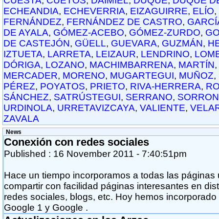
CUESTA
,
CUETOS
,
DAIMIEL
,
DUQUE
,
DUQUE D
ECHEANDIA
,
ECHEVERRIA
,
EIZAGUIRRE
,
ELÍO
,
FERNÁNDEZ
,
FERNÁNDEZ DE CASTRO
,
GARCÍ
DE AYALA
,
GÓMEZ-ACEBO
,
GÓMEZ-ZURDO
,
GO
DE CASTEJÓN
,
GÜELL
,
GUEVARA
,
GUZMÁN
,
H
IZTUETA
,
LARRETA
,
LEIZAUR
,
LENDRINO
,
LOM
DÓRIGA
,
LOZANO
,
MACHIMBARRENA
,
MARTÍN
MERCADER
,
MORENO
,
MUGARTEGUI
,
MUÑOZ
,
PÉREZ
,
POYATOS
,
PRIETO
,
RIVA-HERRERA
,
RO
SÁNCHEZ
,
SATRÚSTEGUI
,
SERRANO
,
SORRON
URDINOLA
,
URRETAVIZCAYA
,
VALIENTE
,
VELA
ZAVALA
News
Conexión con redes sociales
Published :
16 November 2011
- 7:40:51pm
Hace un tiempo incorporamos a todas las páginas
compartir con facilidad páginas interesantes en dist
redes sociales, blogs, etc. Hoy hemos incorporado
Google 1 y Google .