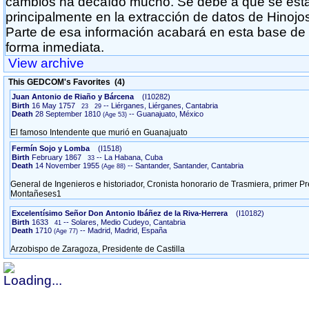
cambios ha decaído mucho. Se debe a que se está
principalmente en la extracción de datos de Hinojo
Parte de esa información acabará en esta base de 
forma inmediata.
View archive
This GEDCOM's Favorites (4)
Juan Antonio de Riaño y Bárcena
‎(I10282)‎
Birth
16 May 1757
-- Liérganes, Liérganes, Cantabria
23
29
Death
28 September 1810
-- Guanajuato, México
El famoso Intendente que murió en Guanajuato
Fermín Sojo y Lomba
‎(I1518)‎
Birth
February 1867
-- La Habana, Cuba
33
Death
14 November 1955
-- Santander, Santander, Cantabria
General de Ingenieros e historiador, Cronista honorario de Trasmiera, primer P
Montañeses1
Excelentísimo Señor Don Antonio Ibáñez de la Riva-Herrera
‎(I10182)‎
Birth
1633
-- Solares, Medio Cudeyo, Cantabria
41
Death
1710
-- Madrid, Madrid, España
Arzobispo de Zaragoza, Presidente de Castilla