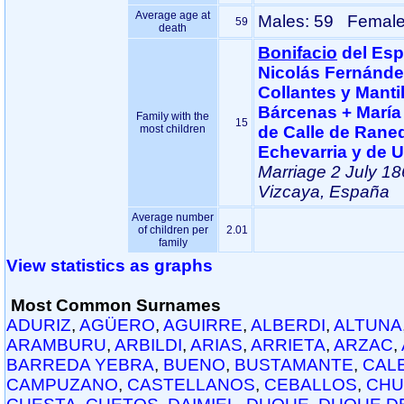
Average age at
Males: 59 Female
59
death
Bonifacio
del Esp
Nicolás Fernánd
Collantes y Manti
Bárcenas + María
Family with the
15
most children
de Calle de Rane
Echevarria y de U
Marriage
2 July 1
Vizcaya, España
Average number
of children per
2.01
family
View statistics as graphs
Most Common Surnames
ADURIZ
,
AGÜERO
,
AGUIRRE
,
ALBERDI
,
ALTUNA
ARAMBURU
,
ARBILDI
,
ARIAS
,
ARRIETA
,
ARZAC
,
BARREDA YEBRA
,
BUENO
,
BUSTAMANTE
,
CAL
CAMPUZANO
,
CASTELLANOS
,
CEBALLOS
,
CHU