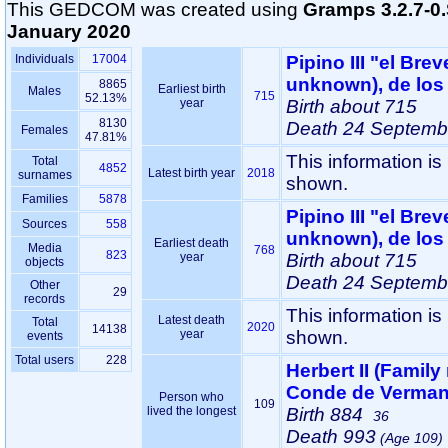
This GEDCOM was created using
Gramps 3.2.7-
January 2020
Individuals
17004
Pipino III "el Breve" ‏(Family 
unknown)‏, 
8865
Earliest birth
Males
715
52.13%
year
Birth
about 715
8130
Death
24 Septemb
Females
47.81%
This information is
Total
4852
Latest birth year
2018
surnames
shown.
Families
5878
Pipino III "el Breve" ‏(Family 
Sources
558
unknown)‏, 
Earliest death
Media
768
823
year
Birth
about 715
objects
Death
24 Septemb
Other
29
records
This information is
Latest death
Total
2020
14138
year
shown.
events
Total users
228
Herbert II ‏(Family name unknown)‏,
Conde de Verman
Person who
109
lived the longest
Birth
884
36
Death
993