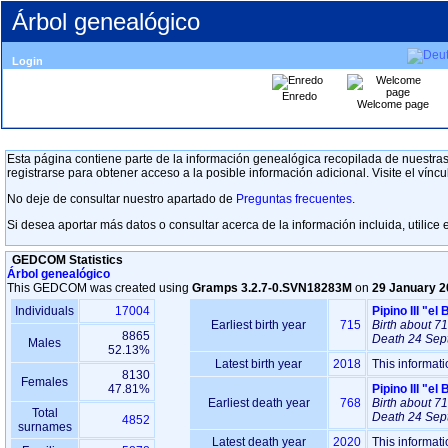
Árbol genealógico
Login
Enredo
Welcome page
Esta página contiene parte de la información genealógica recopilada de nuestras 
registrarse para obtener acceso a la posible información adicional. Visite el vínc
No deje de consultar nuestro apartado de
Preguntas frecuentes
.
Si desea aportar más datos o consultar acerca de la información incluida, utilice e
GEDCOM Statistics
Árbol genealógico
This GEDCOM was created using
Gramps 3.2.7-0.SVN18283M
on
29 January 2
Individuals
17004
Earliest birth year
715
Birth
about 7
8865
Death
24 Sep
Males
52.13%
Latest birth year
2018
This informat
8130
Females
47.81%
Earliest death year
768
Birth
about 7
Total
Death
24 Sep
4852
surnames
Latest death year
2020
This informat