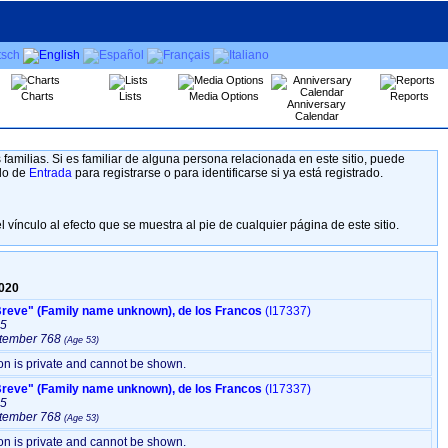
Charts
Lists
Media Options
Reports
Anniversary
Calendar
familias. Si es familiar de alguna persona relacionada en este sitio, puede
ulo de
Entrada
para registrarse o para identificarse si ya está registrado.
l vínculo al efecto que se muestra al pie de cualquier página de este sitio.
020
Pipino III "el Breve" ‏(Family name unknown)‏, de los Francos
‎(I17337)‎
15
tember 768
ion is private and cannot be shown.
Pipino III "el Breve" ‏(Family name unknown)‏, de los Francos
‎(I17337)‎
15
tember 768
ion is private and cannot be shown.