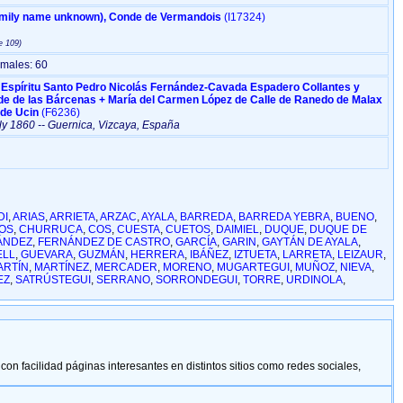
Herbert II ‏(Family name unknown)‏, Conde de Vermandois
‎(I17324)‎
males: 60
 Espíritu Santo Pedro Nicolás Fernández-Cavada Espadero Collantes y
nde de las Bárcenas + María del Carmen López de Calle de Ranedo de Malax
 de Ucin
‎(F6236)‎
ly 1860
-- Guernica, Vizcaya, España
DI
,
ARIAS
,
ARRIETA
,
ARZAC
,
AYALA
,
BARREDA
,
BARREDA YEBRA
,
BUENO
,
OS
,
CHURRUCA
,
COS
,
CUESTA
,
CUETOS
,
DAIMIEL
,
DUQUE
,
DUQUE DE
ÁNDEZ
,
FERNÁNDEZ DE CASTRO
,
GARCÍA
,
GARIN
,
GAYTÁN DE AYALA
,
ELL
,
GUEVARA
,
GUZMÁN
,
HERRERA
,
IBÁÑEZ
,
IZTUETA
,
LARRETA
,
LEIZAUR
,
ARTÍN
,
MARTÍNEZ
,
MERCADER
,
MORENO
,
MUGARTEGUI
,
MUÑOZ
,
NIEVA
,
EZ
,
SATRÚSTEGUI
,
SERRANO
,
SORRONDEGUI
,
TORRE
,
URDINOLA
,
 facilidad páginas interesantes en distintos sitios como redes sociales,