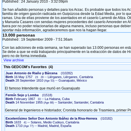
Published :
24 January 2010
- 3:32:09pm
Se han añadido personas y detalles para los Arzac. Es probable que todos los A
familia de origen gascón radicada en Guipúzcoa desde la Edad Media, por lo que e
ramas. Una de ellas proviene de los asentados en el caserío Larrerdi de Altza.
y Manuela Casares con sendas mujeres procedentes del caserío Amoreder en Al
fuera por no poder relacionarlas de alguna manera, incluso personas que debieron
aportar más información, agradeceremos que nos la hagan llegar.
13.000 personas
Published :
19 September 2009
- 7:51:36am
Con las adiciones de esta semana, se han superado las 13.000 personas en est
Se debe a que se está trabajando principalmente en la extracción de datos de H
pero no de forma inmediata.
View archive
This GEDCOM's Favorites (4)
Juan Antonio de Riaño y Bárcena
‎(I10282)‎
Birth
16 May 1757
-- Liérganes, Liérganes, Cantabria
23
29
Death
28 September 1810
-- Guanajuato, México
El famoso Intendente que murió en Guanajuato
Fermín Sojo y Lomba
‎(I1518)‎
Birth
February 1867
-- La Habana, Cuba
33
Death
14 November 1955
-- Santander, Santander, Cantabria
General de Ingenieros e historiador, Cronista honorario de Trasmiera, primer 
Excelentísimo Señor Don Antonio Ibáñez de la Riva-Herrera
‎(I10182)‎
Birth
1633
-- Solares, Medio Cudeyo, Cantabria
41
Death
1710
-- Madrid, Madrid, España