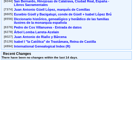
1761
[9244]
San Bernardo, Hinojosas de Calatrava, Ciudad Real, España -
Libros Sacramentales
Arzac Belaunzaran, Maria Ana
7
271
Christening
[7374]
Juan Antonio Güell López, marqués de Comillas
August
[6605]
Eusebio Güell y Bacigalupi, conde de Güell + Isabel López Brú
1755
[6556]
Diccionario histórico, genealógico y heráldico de las familias
Arzac Belaunzaran, Maria Ana
7
271
Birth
ilustres de la monarquía española
August
[6376]
Pedro de Cos Villanueva - Entrada de datos
1755
[6278]
Árbol Lomba Larreta-Azelain
Calisalvo Calisalvo, Eulalia de Mérida
7
159
Christening
[6027]
Juan Antonio de Riaño y Bárcena
Justa
August
[5126]
Isabel I "la Católica" de Trastámara, Reina de Castilla
1867
[4894]
de la Cantolla y Gandarillas, Alberto
7
206
Christening
August
Recent Changes
1820
There have been no changes within the last 14 days.
de la Cantolla y Gandarillas, Alberto
7
206
Birth
August
1820
Díaz Peñalver, Juan Francisco
7
272
Christening
August
1754
Duque Bueno, Eugenia
7
173
Christening
August
1853
Errazquin Muxica, Maria Josepha
7
299
Christening
August
1727
de Fagoaga y Arozqueta,
Francisco
7
302
Birth
Manuel
August
1724