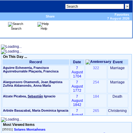
Favorites
Share
7 August 2026
Search
Help
On This Day ...
Record
Date
Event
Aguirre Echeverria, Francisco
7
322
Marriage
Aguirreburralde Plaçaola, Francisca
August
1704
Alargunsoro Otamendi, Joan Baptista
7
254
Marriage
Zufiria Aldanondo, Anna María
August
1772
Alzate Picabea,
Sebastián
Ignacio
7
184
Death
August
1842
Arbide Basazabal, Maria Dominica Ignacia
7
265
Christening
August
1761
Most Viewed Items
Arbide Basazabal, Maria Manuela
7
265
Christening
Dominica Ignacia
August
[35311]
Solares Montañeses