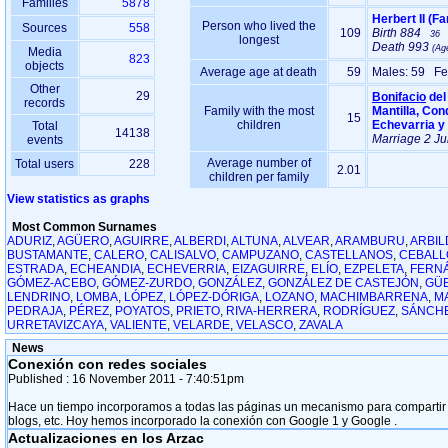
Families
5878
Person who lived the
Sources
558
109
Birth
884
36
longest
Death
993
Media
823
objects
Average age at death
59
Males: 59 Fe
Other
29
Bonifacio
del
records
Family with the most
Mantilla, Co
15
children
Echevarria y
Total
14138
Marriage
2 Ju
events
Average number of
Total users
228
2.01
children per family
View statistics as graphs
Most Common Surnames
ADURIZ
,
AGÜERO
,
AGUIRRE
,
ALBERDI
,
ALTUNA
,
ALVEAR
,
ARAMBURU
,
ARBIL
BUSTAMANTE
,
CALERO
,
CALISALVO
,
CAMPUZANO
,
CASTELLANOS
,
CEBALL
ESTRADA
,
ECHEANDIA
,
ECHEVERRIA
,
EIZAGUIRRE
,
ELÍO
,
EZPELETA
,
FERN
GÓMEZ-ACEBO
,
GÓMEZ-ZURDO
,
GONZÁLEZ
,
GONZÁLEZ DE CASTEJÓN
,
GÜ
LENDRINO
,
LOMBA
,
LÓPEZ
,
LÓPEZ-DÓRIGA
,
LOZANO
,
MACHIMBARRENA
,
M
PEDRAJA
,
PÉREZ
,
POYATOS
,
PRIETO
,
RIVA-HERRERA
,
RODRÍGUEZ
,
SÁNCH
URRETAVIZCAYA
,
VALIENTE
,
VELARDE
,
VELASCO
,
ZAVALA
News
Conexión con redes sociales
Published :
16 November 2011
- 7:40:51pm
Hace un tiempo incorporamos a todas las páginas un mecanismo para compartir con
blogs, etc. Hoy hemos incorporado la conexión con Google 1 y Google .
Actualizaciones en los Arzac